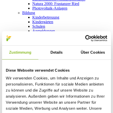
Natura 2000: Frastanzer Ried
Photovoltaik-Anlagen
Bildung
Kinderbetreuung
Kindergärten
Schulen
Anmeldungen
Bibliothek
Bücherschränke
Domino s’Hus am Kirchplatz
Freizeit
Zustimmung
Details
Über Cookies
Kultur
Vorarlberger Museumswelt
Tabakausstellung
Kino vor Ort
Diese Webseite verwendet Cookies
Bibliothek
Gastronomie
Wir verwenden Cookies, um Inhalte und Anzeigen zu
Essen und Trinken in Frastanz
personalisieren, Funktionen für soziale Medien anbieten
Sport
Naturbad Untere Au
zu können und die Zugriffe auf unsere Website zu
Schwimmbad Felsenau
analysieren. Außerdem geben wir Informationen zu Ihrer
Wandern in Frastanz
Verwendung unserer Website an unsere Partner für
Schilift Bazora
Spiel- und Sportstätten
soziale Medien, Werbung und Analysen weiter. Unsere
Bewegt ins Alter