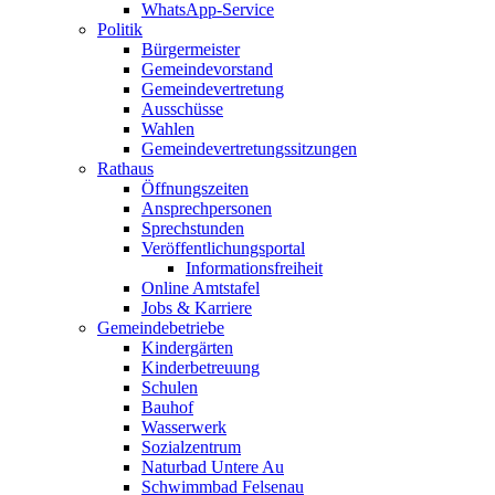
WhatsApp-Service
Politik
Bürgermeister
Gemeindevorstand
Gemeindevertretung
Ausschüsse
Wahlen
Gemeindevertretungssitzungen
Rathaus
Öffnungszeiten
Ansprechpersonen
Sprechstunden
Veröffentlichungsportal
Informationsfreiheit
Online Amtstafel
Jobs & Karriere
Gemeindebetriebe
Kindergärten
Kinderbetreuung
Schulen
Bauhof
Wasserwerk
Sozialzentrum
Naturbad Untere Au
Schwimmbad Felsenau