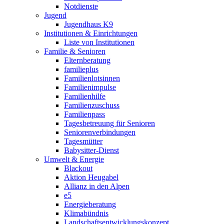
Notdienste
Jugend
Jugendhaus K9
Institutionen & Einrichtungen
Liste von Institutionen
Familie & Senioren
Elternberatung
familieplus
Familienlotsinnen
Familienimpulse
Familienhilfe
Familienzuschuss
Familienpass
Tagesbetreuung für Senioren
Seniorenverbindungen
Tagesmütter
Babysitter-Dienst
Umwelt & Energie
Blackout
Aktion Heugabel
Allianz in den Alpen
e5
Energieberatung
Klimabündnis
Landschaftsentwicklungskonzept