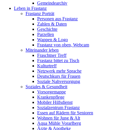
Gemeindearchiv
Leben in Frastanz
Frastanz Porträt
Personen aus Frastanz
Zahlen & Daten
Geschichte
Parzellen
Wappen & Logo
Frastanz von oben, Webcam
Miteinander leben
Fraschtner Treff
Frastanz bittet zu Tisch
Kulturtreff
Netzwerk mehr Sprache
Deutschkurs für Frauen
Soziale Nahversorgung
Soziales & Gesundheit
Vorsorgemappe
Krankenpflege
Mobiler Hilfsdienst
Sozialzentrum Frastanz
Essen auf Rädern für Senioren
Wohnen für Jung & Alt
Aqua Mühle Vorarlberg
Ärzte & Apotheke