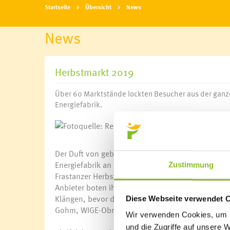
Startseite
Übersicht
News
News
Herbstmarkt 2019
Über 60 Marktstände lockten Besucher aus der ganz
Energiefabrik.
Foto
Der Duft von gebratenen Maroni, Gewürzen, gebac
Energiefabrik an der Samina und animierten die 
Zustimmung
Frastanzer Herbstmarkt 2019. Dazu ein stahlblau
Anbieter boten ihre Produkte an. Der Musikverein
Klängen, bevor der 26. Frastanzer Herbstmarkt 
Diese Webseite verwendet 
Gohm, WIGE-Obmann Alexander Krista und E-Werk G
Wir verwenden Cookies, um I
und die Zugriffe auf unsere 