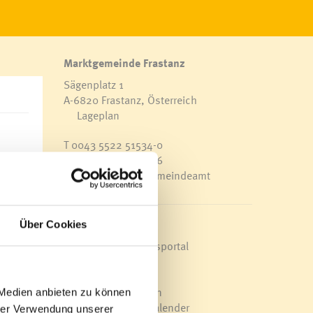
Marktgemeinde Frastanz
Sägenplatz 1
A-6820 Frastanz, Österreich
Lageplan
T
0043 5522 51534-0
F 0043 5522 51534-6
E-Mail an das Gemeindeamt
r
eim
Schnellzugriff
Über Cookies
ale
Veröffentlichungsportal
Blackout
lter
Ortsplan
Bürgermeldungen
 Medien anbieten zu können
Veranstaltungskalender
hrer Verwendung unserer