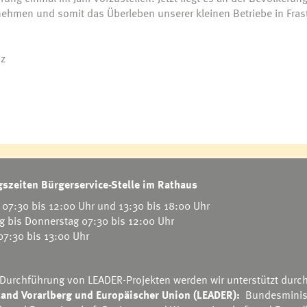
ehmen und somit das Überleben unserer kleinen Betriebe in Fras
nz
szeiten Bürgerservice-Stelle im Rathaus
07:30 bis 12:00 Uhr und 13:30 bis 18:00 Uhr
g bis Donnerstag 07:30 bis 12:00 Uhr
 07:30 bis 13:00 Uhr
 Durchführung von LEADER-Projekten werden wir unterstützt durc
and Vorarlberg und Europäischer Union (LEADER):
Bundesminis