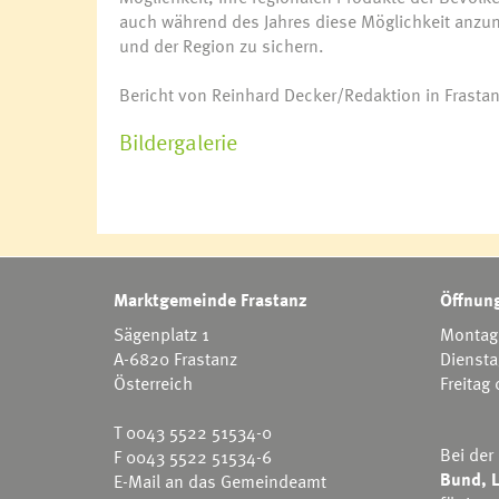
auch während des Jahres diese Möglichkeit anzun
und der Region zu sichern.
Bericht von Reinhard Decker/Redaktion in Frasta
Bildergalerie
Marktgemeinde Frastanz
Öffnung
Sägenplatz 1
Montag 
A-6820 Frastanz
Diensta
Österreich
Freitag
T
0043 5522 51534-0
Bei der
F 0043 5522 51534-6
Bund, L
E-Mail an das Gemeindeamt