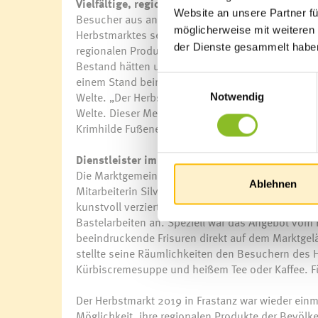
Vielfältige, regionale Angebote
Website an unsere Partner fü
Besucher aus anderen Gemeinden der Region zeigt
möglicherweise mit weiteren
Herbstmarktes sehr erfreut. Auch Landeshauptmann
der Dienste gesammelt habe
regionalen Produkte und den Einkauf im Dorf. Nur
Bestand hätten und überleben könnten. Dies zeigt 
einem Stand beim Herbstmarkt vertreten war. „Es g
Einwilligungsauswahl
Welte. „Der Herbstmarkt ist eine einmalige Gele
Notwendig
Welte. Dieser Meinung waren auch unsere Bäueri
Krimhilde Fußenegger, die an ihrem Stand eine g
Dienstleister im „Schaufenster“
Die Marktgemeinde Frastanz war ebenfalls mit ein
Ablehnen
Mitarbeiterin Silvia Auer gestaltete einen Regen
kunstvoll verzierte Figur, die zahlreiche Blicke au
Bastelarbeiten an. Speziell war das Angebot vom F
beeindruckende Frisuren direkt auf dem Marktge
stellte seine Räumlichkeiten den Besuchern des 
Kürbiscremesuppe und heißem Tee oder Kaffee. Fü
Der Herbstmarkt 2019 in Frastanz war wieder einma
Möglichkeit, ihre regionalen Produkte der Bevölker