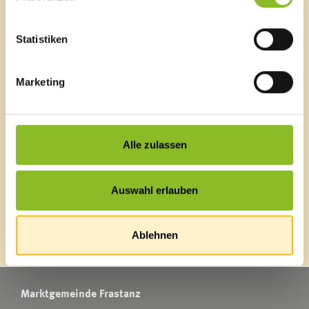
Schnellzugriff
Veröffentlichungsportal
Statistiken
Blackout
Ortsplan
Marketing
Bürgermeldungen
Veranstaltungskalender
Mediathek
News Archiv
Alle zulassen
Auswahl erlauben
Energieeffiziente Gemeinde
Ablehnen
Marktgemeinde Frastanz