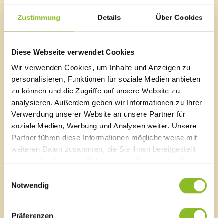
Euro. Der Check gilt für feuerungstechnische
Heizanlagen (Pellets-, Hackschnitzel-, Holz-, Gas- und
Zustimmung
Details
Über Cookies
Ölheizungen) mit dem Baujahr 2013 oder älter. Die
Förderung ist mit 30 Stück begrenzt.
Diese Webseite verwendet Cookies
Link
Anmeldeformular
Wir verwenden Cookies, um Inhalte und Anzeigen zu
personalisieren, Funktionen für soziale Medien anbieten
zu können und die Zugriffe auf unsere Website zu
analysieren. Außerdem geben wir Informationen zu Ihrer
Verwendung unserer Website an unsere Partner für
Marktgemeinde Frastanz
soziale Medien, Werbung und Analysen weiter. Unsere
Sägenplatz 1
Partner führen diese Informationen möglicherweise mit
A-6820 Frastanz, Österreich
weiteren Daten zusammen, die Sie ihnen bereitgestellt
Lageplan
haben oder die sie im Rahmen Ihrer Nutzung der Dienste
gesammelt haben.
T
0043 5522 51534-0
Einwilligungsauswahl
F 0043 5522 51534-6
Notwendig
E-Mail an das Gemeindeamt
Präferenzen