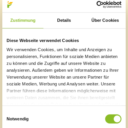
überzeugt. Der Kurs findet am 06. und 08. November
2025 im Bildungszentrum Hofen in Frastanz statt. Die
Teilnahmegebühr beträgt 250 Euro pro Paar. Die
maximale Teilnehmerzahl ist auf 12 Paare begrenzt, um
Zustimmung
Details
Über Cookies
eine persönliche Betreuung zu gewährleisten.
Anmeldung
Diese Webseite verwendet Cookies
Interessierte Paare können sich bis zum 05. November
Wir verwenden Cookies, um Inhalte und Anzeigen zu
2025 per E-Mail unter therapie@corinneegger.at
personalisieren, Funktionen für soziale Medien anbieten
anmelden.
zu können und die Zugriffe auf unsere Website zu
analysieren. Außerdem geben wir Informationen zu Ihrer
Verwendung unserer Website an unsere Partner für
soziale Medien, Werbung und Analysen weiter. Unsere
Marktgemeinde Frastanz
Partner führen diese Informationen möglicherweise mit
weiteren Daten zusammen, die Sie ihnen bereitgestellt
Sägenplatz 1
A-6820 Frastanz, Österreich
haben oder die sie im Rahmen Ihrer Nutzung der Dienste
Lageplan
gesammelt haben.
Einwilligungsauswahl
Notwendig
T
0043 5522 51534-0