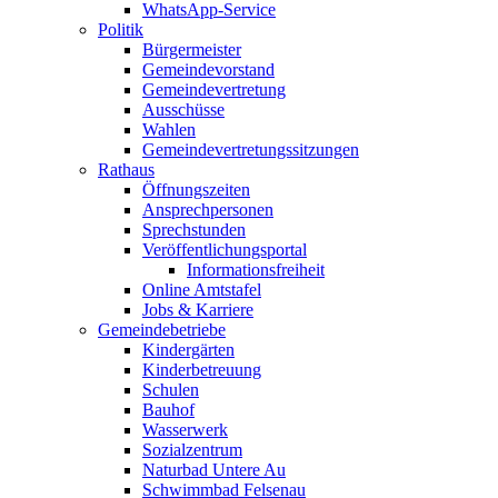
WhatsApp-Service
Politik
Bürgermeister
Gemeindevorstand
Gemeindevertretung
Ausschüsse
Wahlen
Gemeindevertretungssitzungen
Rathaus
Öffnungszeiten
Ansprechpersonen
Sprechstunden
Veröffentlichungsportal
Informationsfreiheit
Online Amtstafel
Jobs & Karriere
Gemeindebetriebe
Kindergärten
Kinderbetreuung
Schulen
Bauhof
Wasserwerk
Sozialzentrum
Naturbad Untere Au
Schwimmbad Felsenau