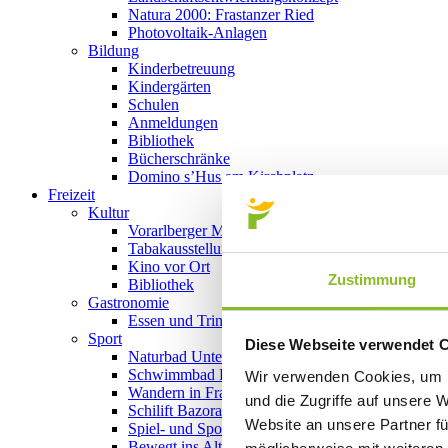
Natura 2000: Frastanzer Ried
Photovoltaik-Anlagen
Bildung
Kinderbetreuung
Kindergärten
Schulen
Anmeldungen
Bibliothek
Bücherschränke
Domino s’Hus am Kirchplatz
Freizeit
Kultur
Vorarlberger Museumswelt
Tabakausstellung
Kino vor Ort
Zustimmung
Bibliothek
Gastronomie
Essen und Trinken in Frastanz
Sport
Diese Webseite verwendet 
Naturbad Untere Au
Schwimmbad Felsenau
Wir verwenden Cookies, um I
Wandern in Frastanz
und die Zugriffe auf unsere 
Schilift Bazora
Website an unsere Partner fü
Spiel- und Sportstätten
Bewegt ins Alter