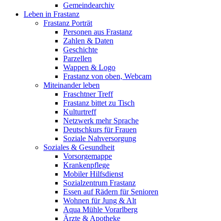
Gemeindearchiv
Leben in Frastanz
Frastanz Porträt
Personen aus Frastanz
Zahlen & Daten
Geschichte
Parzellen
Wappen & Logo
Frastanz von oben, Webcam
Miteinander leben
Fraschtner Treff
Frastanz bittet zu Tisch
Kulturtreff
Netzwerk mehr Sprache
Deutschkurs für Frauen
Soziale Nahversorgung
Soziales & Gesundheit
Vorsorgemappe
Krankenpflege
Mobiler Hilfsdienst
Sozialzentrum Frastanz
Essen auf Rädern für Senioren
Wohnen für Jung & Alt
Aqua Mühle Vorarlberg
Ärzte & Apotheke