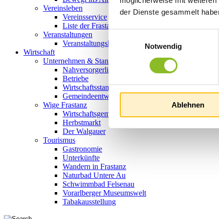
möglicherweise mit weiteren
Vereinsleben
der Dienste gesammelt habe
Vereinsservice
Liste der Frastanzer Vereine
Veranstaltungen
Einwilligungsauswahl
Veranstaltungskalender
Notwendig
Wirtschaft
Unternehmen & Standort
Nahversorgerliste
Betriebe
Wirtschaftsstandort Frastanz
Gemeindeentwicklung
Ablehnen
Wige Frastanz
Wirtschaftsgemeinschaft
Herbstmarkt
Der Walgauer
Tourismus
Gastronomie
Unterkünfte
Wandern in Frastanz
Naturbad Untere Au
Schwimmbad Felsenau
Vorarlberger Museumswelt
Tabakausstellung