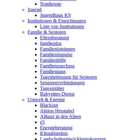
Notdienste
Jugend
Jugendhaus K9
Institutionen & Einrichtungen
Liste von Institutionen
Familie & Senioren
Elternberatung
familieplus
Familienlotsinnen
Familienimpulse
Familienhilfe
Familienzuschuss
Familienpass
Tagesbetreuung für Senioren
Seniorenverbindungen
Tagesmütter
Babysitter-Dienst
Umwelt & Energie
Blackout
Aktion Heugabel
Allianz in den Alpen
e5
Energieberatung
Klimabündnis
Landschaftsentwicklungskonzept