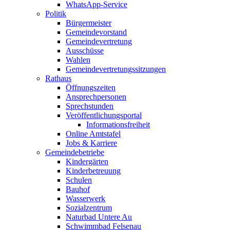
WhatsApp-Service
Politik
Bürgermeister
Gemeindevorstand
Gemeindevertretung
Ausschüsse
Wahlen
Gemeindevertretungssitzungen
Rathaus
Öffnungszeiten
Ansprechpersonen
Sprechstunden
Veröffentlichungsportal
Informationsfreiheit
Online Amtstafel
Jobs & Karriere
Gemeindebetriebe
Kindergärten
Kinderbetreuung
Schulen
Bauhof
Wasserwerk
Sozialzentrum
Naturbad Untere Au
Schwimmbad Felsenau