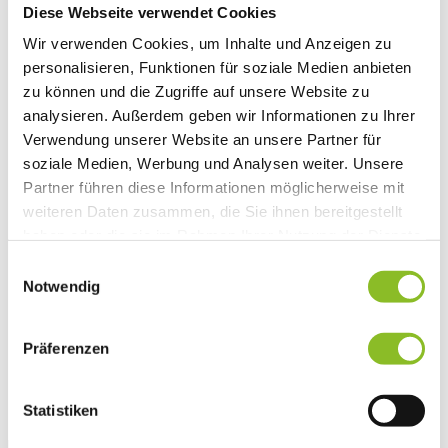
Diese Webseite verwendet Cookies
Vereinsleben
Vereinsservice
Wir verwenden Cookies, um Inhalte und Anzeigen zu
Liste der Frastanzer Vereine
personalisieren, Funktionen für soziale Medien anbieten
Veranstaltungen
Veranstaltungskalender
zu können und die Zugriffe auf unsere Website zu
Wirtschaft
analysieren. Außerdem geben wir Informationen zu Ihrer
Unternehmen & Standort
Verwendung unserer Website an unsere Partner für
Nahversorgerliste
Betriebe
soziale Medien, Werbung und Analysen weiter. Unsere
Wirtschaftsstandort Frastanz
Partner führen diese Informationen möglicherweise mit
Gemeindeentwicklung
weiteren Daten zusammen, die Sie ihnen bereitgestellt
Wige Frastanz
Wirtschaftsgemeinschaft
haben oder die sie im Rahmen Ihrer Nutzung der Dienste
Herbstmarkt
gesammelt haben.
Einwilligungsauswahl
Der Walgauer
Notwendig
Tourismus
Gastronomie
Unterkünfte
Wandern in Frastanz
Präferenzen
Naturbad Untere Au
Schwimmbad Felsenau
Vorarlberger Museumswelt
Statistiken
Tabakausstellung