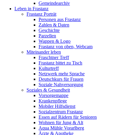
Gemeindearchiv
Leben in Frastanz
Frastanz Porträt
Personen aus Frastanz
Zahlen & Daten
Geschichte
Parzellen
Wappen & Logo
Frastanz von oben, Webcam
Miteinander leben
Fraschtner Treff
Frastanz bittet zu Tisch
Kulturtreff
Netzwerk mehr Sprache
Deutschkurs für Frauen
Soziale Nahversorgung
Soziales & Gesundheit
Vorsorgemappe
Krankenpflege
Mobiler Hilfsdienst
Sozialzentrum Frastanz
Essen auf Rädern für Senioren
Wohnen für Jung & Alt
Aqua Mühle Vorarlberg
Ärzte & Apotheke