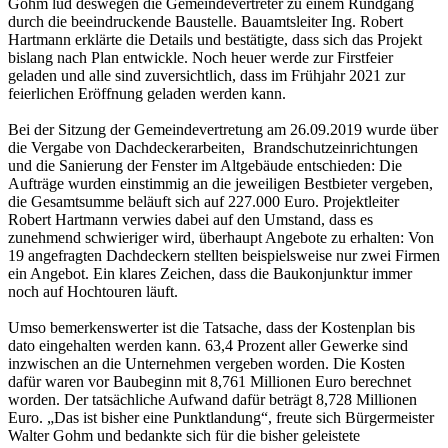
Gohm lud deswegen die Gemeindevertreter zu einem Rundgang
durch die beeindruckende Baustelle. Bauamtsleiter Ing. Robert
Hartmann erklärte die Details und bestätigte, dass sich das Projekt
bislang nach Plan entwickle. Noch heuer werde zur Firstfeier
geladen und alle sind zuversichtlich, dass im Frühjahr 2021 zur
feierlichen Eröffnung geladen werden kann.
Bei der Sitzung der Gemeindevertretung am 26.09.2019 wurde über
die Vergabe von Dachdeckerarbeiten, Brandschutzeinrichtungen
und die Sanierung der Fenster im Altgebäude entschieden: Die
Aufträge wurden einstimmig an die jeweiligen Bestbieter vergeben,
die Gesamtsumme beläuft sich auf 227.000 Euro. Projektleiter
Robert Hartmann verwies dabei auf den Umstand, dass es
zunehmend schwieriger wird, überhaupt Angebote zu erhalten: Von
19 angefragten Dachdeckern stellten beispielsweise nur zwei Firmen
ein Angebot. Ein klares Zeichen, dass die Baukonjunktur immer
noch auf Hochtouren läuft.
Umso bemerkenswerter ist die Tatsache, dass der Kostenplan bis
dato eingehalten werden kann. 63,4 Prozent aller Gewerke sind
inzwischen an die Unternehmen vergeben worden. Die Kosten
dafür waren vor Baubeginn mit 8,761 Millionen Euro berechnet
worden. Der tatsächliche Aufwand dafür beträgt 8,728 Millionen
Euro. „Das ist bisher eine Punktlandung“, freute sich Bürgermeister
Walter Gohm und bedankte sich für die bisher geleistete