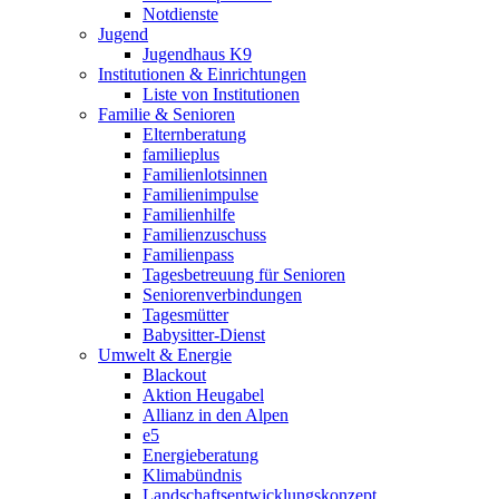
Notdienste
Jugend
Jugendhaus K9
Institutionen & Einrichtungen
Liste von Institutionen
Familie & Senioren
Elternberatung
familieplus
Familienlotsinnen
Familienimpulse
Familienhilfe
Familienzuschuss
Familienpass
Tagesbetreuung für Senioren
Seniorenverbindungen
Tagesmütter
Babysitter-Dienst
Umwelt & Energie
Blackout
Aktion Heugabel
Allianz in den Alpen
e5
Energieberatung
Klimabündnis
Landschaftsentwicklungskonzept