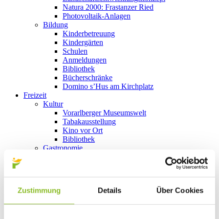
Natura 2000: Frastanzer Ried
Photovoltaik-Anlagen
Bildung
Kinderbetreuung
Kindergärten
Schulen
Anmeldungen
Bibliothek
Bücherschränke
Domino s’Hus am Kirchplatz
Freizeit
Kultur
Vorarlberger Museumswelt
Tabakausstellung
Kino vor Ort
Bibliothek
Gastronomie
Essen und Trinken in Frastanz
Sport
Naturbad Untere Au
Schwimmbad Felsenau
Zustimmung
Details
Über Cookies
Wandern in Frastanz
Schilift Bazora
Spiel- und Sportstätten
Bewegt ins Alter