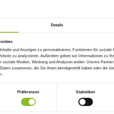
Details
Cookies
rschaften in Russland (Voronezh) in der Juniorenklasse in der in der
nhalte und Anzeigen zu personalisieren, Funktionen für soziale
e Medaille sichern.
Website zu analysieren. Außerdem geben wir Informationen zu I
iaclimbing, @tobias_lanzanasto
r soziale Medien, Werbung und Analysen weiter. Unsere Partner
 Daten zusammen, die Sie ihnen bereitgestellt haben oder die s
n.
ussland die Jugend WM im Sportklettern mit starker Vorarlberger
ten konnten sich für diesen Wettkampf qualifizieren, darunter der
Präferenzen
Statistiken
 qualifizierte er sich noch für das Lead Finale der besten acht. D
herte sich damit die Bronze Medaille in der Kombination. Bei sein
nte Johannes somit seine erste WM-Medaille gewinnen.