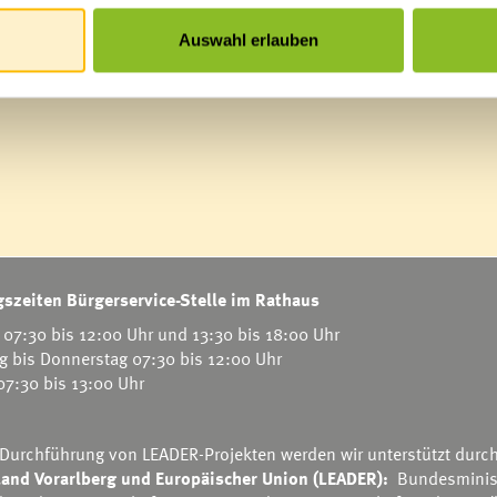
n Austria Climbing zu finden:
bogeschdorfer-und-hofherr-holen-gold-und-bronze.html
Auswahl erlauben
szeiten Bürgerservice-Stelle im Rathaus
07:30 bis 12:00 Uhr und 13:30 bis 18:00 Uhr
g bis Donnerstag 07:30 bis 12:00 Uhr
 07:30 bis 13:00 Uhr
 Durchführung von LEADER-Projekten werden wir unterstützt durc
and Vorarlberg und Europäischer Union (LEADER):
Bundesminis