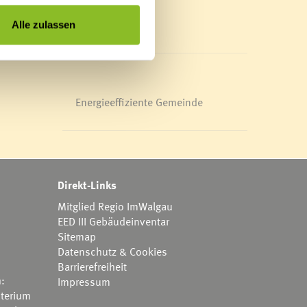
Mediathek
News Archiv
Alle zulassen
Energieeffiziente Gemeinde
Direkt-Links
Mitglied Regio ImWalgau
EED III Gebäudeinventar
Sitemap
Datenschutz & Cookies
Barrierefreiheit
h:
Impressum
terium