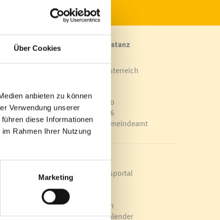
Marktgemeinde Frastanz
Über Cookies
Sägenplatz 1
A-6820 Frastanz, Österreich
Lageplan
 Medien anbieten zu können
T
0043 5522 51534-0
hrer Verwendung unserer
F 0043 5522 51534-6
 führen diese Informationen
E-Mail an das Gemeindeamt
ie im Rahmen Ihrer Nutzung
Schnellzugriff
Veröffentlichungsportal
Marketing
ort
Blackout
em
Ortsplan
Bürgermeldungen
Veranstaltungskalender