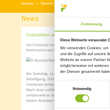
Startseite
Übersicht
News
News
Zustimmung
Gratulation an Johannes Hofherr
Diese Webseite verwendet 
Der Frastanzer konnte sich bei den Jugend-Weltmeiste
Wir verwenden Cookies, um I
Kombination aus Speed, Bouldern und Lead die Bronz
und die Zugriffe auf unsere 
© Austr
Website an unsere Partner fü
möglicherweise mit weiteren
der Dienste gesammelt habe
Am Samstag, 21.08.2021 startete in Voronezh in R
Beteiligung. Drei Vorarlberger Nationalteam Athle
Einwilligungsauswahl
Frastanzer Johannes Hofherr (AV-Feldkirch).
Notwendig
Nach einer soliden Leistung in Speed und Bouldern
verbesserte er sich noch auf den 7. Platz und sic
letzten Antreten in der Juniorenklasse (U20) kon