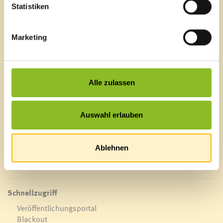
Informationen an Frau Mag. Claudia Marte
Statistiken
(claudia.marte@imwalgau.at) wenden, um Teil dieser
positiven Entwicklung zu werden.
Marketing
Marktgemeinde Frastanz
Alle zulassen
Sägenplatz 1
A-6820 Frastanz, Österreich
Lageplan
Auswahl erlauben
T
0043 5522 51534-0
F 0043 5522 51534-6
Ablehnen
E-Mail an das Gemeindeamt
Schnellzugriff
Veröffentlichungsportal
Blackout