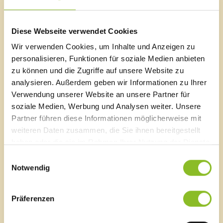
erste Lösungsansätze für zentrale Herausforderungen
wie die Nutzung von Ressourcen, die Erreichbarkeit
von Zugewanderten und die Wertschätzung des
Diese Webseite verwendet Cookies
Ehrenamts diskutiert.
Wir verwenden Cookies, um Inhalte und Anzeigen zu
Um den Austausch nachhaltig zu fördern, sind
personalisieren, Funktionen für soziale Medien anbieten
zukünftig zweimal jährlich stattfindende
zu können und die Zugriffe auf unsere Website zu
Vernetzungstreffen sowie eine jährliche Exkursion an
analysieren. Außerdem geben wir Informationen zu Ihrer
innovative Orte geplant. So soll ein kontinuierlicher
Verwendung unserer Website an unsere Partner für
Dialog gewährleistet und das Netzwerk der Akteurinnen
soziale Medien, Werbung und Analysen weiter. Unsere
und Akteure weiter gestärkt werden.
Partner führen diese Informationen möglicherweise mit
weiteren Daten zusammen, die Sie ihnen bereitgestellt
Ein Netzwerk, das wächst: Gestalten Sie mit!
haben oder die sie im Rahmen Ihrer Nutzung der Dienste
Der erfolgreiche Auftakt markiert den Beginn eines
gesammelt haben.
wachsenden, regionalen Netzwerks. Die
Einwilligungsauswahl
Notwendig
Lerngemeinschaft steht weiteren engagierten Personen
aus dem Walgau offen, die die Integrationslandschaft
aktiv mitgestalten und sich an einem
Präferenzen
gemeindeübergreifenden Austausch beteiligen
möchten. Interessierte können sich für weitere