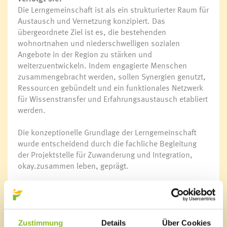
Die Lerngemeinschaft ist als ein strukturierter Raum für
Austausch und Vernetzung konzipiert. Das
übergeordnete Ziel ist es, die bestehenden
wohnortnahen und niederschwelligen sozialen
Angebote in der Region zu stärken und
weiterzuentwickeln. Indem engagierte Menschen
zusammengebracht werden, sollen Synergien genutzt,
Ressourcen gebündelt und ein funktionales Netzwerk
für Wissenstransfer und Erfahrungsaustausch etabliert
werden.
Die konzeptionelle Grundlage der Lerngemeinschaft
wurde entscheidend durch die fachliche Begleitung
der Projektstelle für Zuwanderung und Integration,
okay.zusammen leben, geprägt.
Ein vielversprechender Ausblick
Die dynamische Auftaktveranstaltung machte deutlich,
wie groß der Bedarf und der Wille zur Zusammenarbeit
sind. An interaktiven Thementischen wurden bereits
Zustimmung
Details
Über Cookies