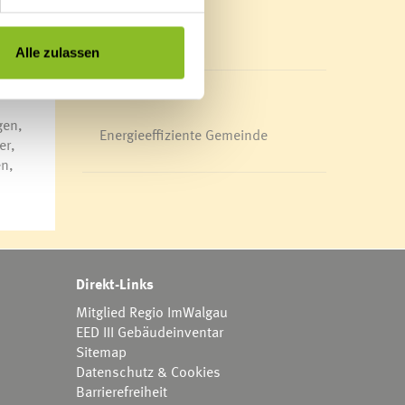
ßlich
Mediathek
News Archiv
Alle zulassen
gen,
Energieeffiziente Gemeinde
er,
en,
Direkt-Links
Mitglied Regio ImWalgau
EED III Gebäudeinventar
Sitemap
Datenschutz & Cookies
Barrierefreiheit