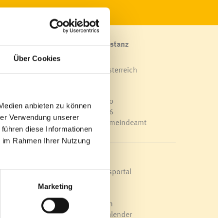
Marktgemeinde Frastanz
Sägenplatz 1
Über Cookies
A-6820 Frastanz, Österreich
Lageplan
T
0043 5522 51534-0
 Medien anbieten zu können
F 0043 5522 51534-6
hrer Verwendung unserer
E-Mail an das Gemeindeamt
 führen diese Informationen
ie im Rahmen Ihrer Nutzung
Schnellzugriff
ur
okus
Veröffentlichungsportal
liche
Blackout
Marketing
onen
Ortsplan
Bürgermeldungen
Veranstaltungskalender