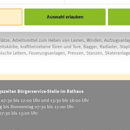
valuiert. Aus allen 14 Regio-Mitgliedsgemeinden kamen ausschlie
Prüfungsintervalle sowie zu verbesserten Einheitspreisen. Die
chreibung wurde daher seitens des Regio-Vorstandes - 14 Regio-
Auswahl erlauben
tände ausgesprochen.
plätze, Arbeitsmittel zum Heben von Lasten, Winden, Aufzugsanla
skörbe, kraftbetriebene Türen und Tore, Bagger, Radlader, Stapl
ische Leitern, Feuerungsanlagen, Pressen, Stanzen, Skateranlag
szeiten Bürgerservice-Stelle im Rathaus
07:30 bis 12:00 Uhr und 13:30 bis 18:00 Uhr
g bis Donnerstag 07:30 bis 12:00 Uhr
 07:30 bis 13:00 Uhr