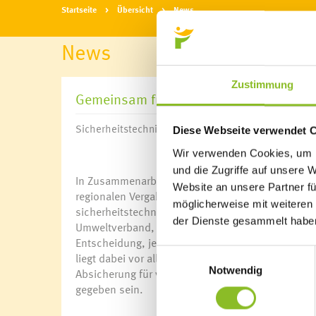
Startseite
Übersicht
News
News
Zustimmung
Gemeinsam für mehr Sicherheit
Sicherheitstechnische Überprüfungen werden in de
Diese Webseite verwendet 
Wir verwenden Cookies, um I
und die Zugriffe auf unsere 
In Zusammenarbeit mit dem Umweltverband des La
Website an unsere Partner fü
regionalen Vergabe der gesetzlich vorgeschrieben
möglicherweise mit weiteren
sicherheitstechnische Prüfer erarbeitet. Zahlrei
der Dienste gesammelt habe
Umweltverband, der Firma SafeSide und der Regio 
Entscheidung, jene Teilbereiche über die Regio a
Einwilligungsauswahl
liegt dabei vor allem auf der Einhaltung und Gewäh
Notwendig
Absicherung für verantwortliche Bauamts- und Ba
gegeben sein.