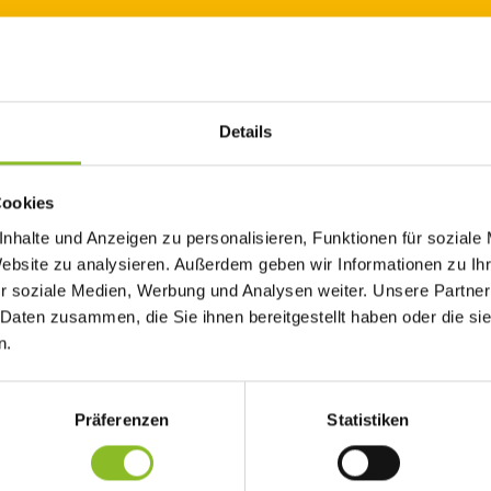
Details
r Region Walgau gemeinsam ausgeschrieben.
Cookies
nhalte und Anzeigen zu personalisieren, Funktionen für soziale
Website zu analysieren. Außerdem geben wir Informationen zu I
ndes Vorarlberg wurde im Sommer 2015 ein Pilotprojekt zur
r soziale Medien, Werbung und Analysen weiter. Unsere Partner
en Sicherheitsüberprüfungen durch speziell befugte
 Daten zusammen, die Sie ihnen bereitgestellt haben oder die s
che Workshops mit einem „Kernteam“ der Bauhofleiter, dem
n.
Im Walgau führten zur Erfassung der prüfpflichtigen Geräte und z
uszuschreiben, bei denen es um Schutz von „Dritten“ geht. Der F
rleistung gesetzlicher Vorgaben. Damit sollte zukünftig die recht
Präferenzen
Statistiken
uhofmitarbeiter sowie für Bürgermeister als haftende Privatpers