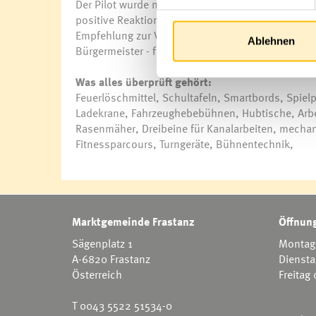
Der Pilot wurde nun nach zwei Jahren Ende 2017 e
positive Reaktionen, so z.B. zur Kontinuität der 
Empfehlung zur Verlängerung der regionalen Auss
Ablehnen
Bürgermeister - für die einzelnen Gemeindevors
Was alles überprüft gehört:
Feuerlöschmittel, Schultafeln, Smartbords, Spiel
Ladekrane, Fahrzeughebebühnen, Hubtische, Arbeit
Rasenmäher, Dreibeine für Kanalarbeiten, mechan
Fitnessparcours, Turngeräte, Bühnentechnik,
Marktgemeinde Frastanz
Öffnung
Sägenplatz 1
Montag 
A-6820 Frastanz
Diensta
Österreich
Freitag
T
0043 5522 51534-0