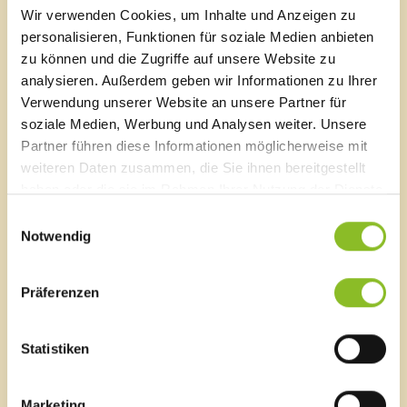
gemeinsam ausklingen zu lassen.
Wir verwenden Cookies, um Inhalte und Anzeigen zu
personalisieren, Funktionen für soziale Medien anbieten
Obmann des Ausschusses Energie und Lebensraum,
zu können und die Zugriffe auf unsere Website zu
Robert Schöch, hob die Bedeutung des gemeinsamen
analysieren. Außerdem geben wir Informationen zu Ihrer
Engagements hervor:„Eine saubere Umwelt ist die
Verwendung unserer Website an unsere Partner für
Grundlage für hohe Lebensqualität heute und für
soziale Medien, Werbung und Analysen weiter. Unsere
kommende Generationen. Die Flurreinigung zeigt
Partner führen diese Informationen möglicherweise mit
eindrucksvoll, wie stark das Bewusstsein für Natur-
und Ressourcenschutz in unserer Gemeinde verankert
weiteren Daten zusammen, die Sie ihnen bereitgestellt
ist.“
haben oder die sie im Rahmen Ihrer Nutzung der Dienste
gesammelt haben.
Einwilligungsauswahl
Die Marktgemeinde Frastanz bedankt sich bei allen
Notwendig
freiwilligen Helferinnen und Helfern, den zahlreichen
Vereinen und Familien, die durch ihren Einsatz einen
wichtigen Beitrag zur Sauberkeit und Lebensqualität in
Präferenzen
unserer Marktgemeinde geleistet haben.
Statistiken
Marketing