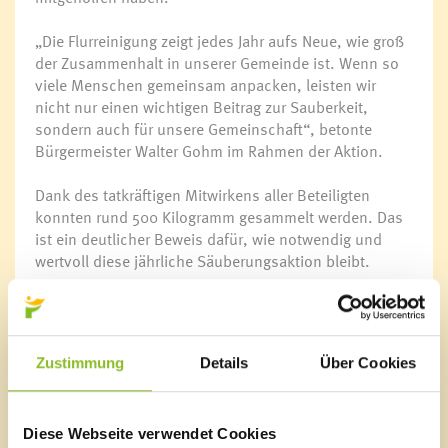
„Die Flurreinigung zeigt jedes Jahr aufs Neue, wie groß
der Zusammenhalt in unserer Gemeinde ist. Wenn so
viele Menschen gemeinsam anpacken, leisten wir
nicht nur einen wichtigen Beitrag zur Sauberkeit,
sondern auch für unsere Gemeinschaft“, betonte
Bürgermeister Walter Gohm im Rahmen der Aktion.
Dank des tatkräftigen Mitwirkens aller Beteiligten
konnten rund 500 Kilogramm gesammelt werden. Das
ist ein deutlicher Beweis dafür, wie notwendig und
wertvoll diese jährliche Säuberungsaktion bleibt.
Abschluss und Dank
Nach getaner Arbeit lud die Marktgemeinde Frastanz
alle 250 Mitwirkenden zu einer gemeinsamen Jause
Zustimmung
Details
Über Cookies
ein, die durch die 1. Vorarlberger Guggamusig
Schneggahüsler vorbereitet und serviert wurde. Bei
gemütlicher Atmosphäre bot sich die Gelegenheit, sich
auszutauschen und den erfolgreichen Vormittag
Diese Webseite verwendet Cookies