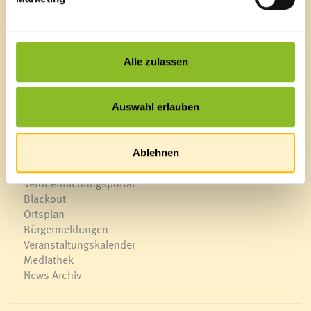
Marktgemeinde Frastanz
Sägenplatz 1
A-6820 Frastanz, Österreich
Lageplan
Alle zulassen
T
0043 5522 51534-0
F 0043 5522 51534-6
Auswahl erlauben
E-Mail an das Gemeindeamt
Ablehnen
Schnellzugriff
Veröffentlichungsportal
Blackout
Ortsplan
Bürgermeldungen
Veranstaltungskalender
Mediathek
News Archiv