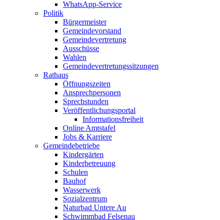
WhatsApp-Service
Politik
Bürgermeister
Gemeindevorstand
Gemeindevertretung
Ausschüsse
Wahlen
Gemeindevertretungssitzungen
Rathaus
Öffnungszeiten
Ansprechpersonen
Sprechstunden
Veröffentlichungsportal
Informationsfreiheit
Online Amtstafel
Jobs & Karriere
Gemeindebetriebe
Kindergärten
Kinderbetreuung
Schulen
Bauhof
Wasserwerk
Sozialzentrum
Naturbad Untere Au
Schwimmbad Felsenau