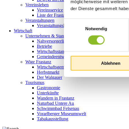
möglicherweise mit weiteren
Vereinsleben
der Dienste gesammelt habe
Vereinsservice
Liste der Frastanzer Vereine
Veranstaltungen
Einwilligungsauswahl
Veranstaltungskalender
Notwendig
Wirtschaft
Unternehmen & Standort
Nahversorgerliste
Betriebe
Wirtschaftsstandort Frastanz
Gemeindeentwicklung
Wige Frastanz
Ablehnen
Wirtschaftsgemeinschaft
Herbstmarkt
Der Walgauer
Tourismus
Gastronomie
Unterkünfte
Wandern in Frastanz
Naturbad Untere Au
Schwimmbad Felsenau
Vorarlberger Museumswelt
Tabakausstellung