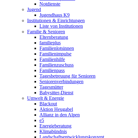
Notdienste
Jugend
Jugendhaus K9
Institutionen & Einrichtungen
Liste von Institutionen
Familie & Senioren
Elternberatung
familieplus
Familienlotsinnen
Familienimpulse
Familienhilfe
Familienzuschuss
Familienpass
Tagesbetreuung für Senioren
Seniorenverbindungen
Tagesmütter
Babysitter-Dienst
Umwelt & Energie
Blackout
Aktion Heugabel
Allianz in den Alpen
e5
Energieberatung
Klimabündnis
Landschaftsentwicklungskonzept