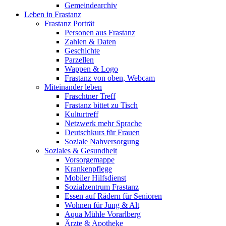
Gemeindearchiv
Leben in Frastanz
Frastanz Porträt
Personen aus Frastanz
Zahlen & Daten
Geschichte
Parzellen
Wappen & Logo
Frastanz von oben, Webcam
Miteinander leben
Fraschtner Treff
Frastanz bittet zu Tisch
Kulturtreff
Netzwerk mehr Sprache
Deutschkurs für Frauen
Soziale Nahversorgung
Soziales & Gesundheit
Vorsorgemappe
Krankenpflege
Mobiler Hilfsdienst
Sozialzentrum Frastanz
Essen auf Rädern für Senioren
Wohnen für Jung & Alt
Aqua Mühle Vorarlberg
Ärzte & Apotheke