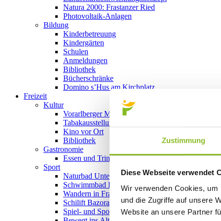
Natura 2000: Frastanzer Ried
Photovoltaik-Anlagen
Bildung
Kinderbetreuung
Kindergärten
Schulen
Anmeldungen
Bibliothek
Bücherschränke
Domino s’Hus am Kirchplatz
Freizeit
Kultur
Vorarlberger Museumswelt
Tabakausstellung
Kino vor Ort
Zustimmung
Bibliothek
Gastronomie
Essen und Trinken in Frastanz
Sport
Diese Webseite verwendet 
Naturbad Untere Au
Schwimmbad Felsenau
Wir verwenden Cookies, um I
Wandern in Frastanz
und die Zugriffe auf unsere 
Schilift Bazora
Spiel- und Sportstätten
Website an unsere Partner fü
Bewegt ins Alter