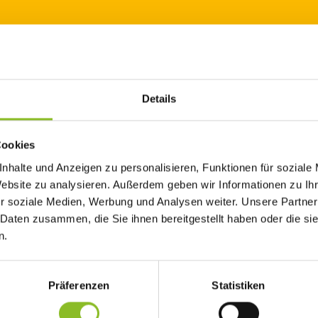
Details
eitungskurse angeboten. Der nächste Kurs startet Ende Mai.
Cookies
nhalte und Anzeigen zu personalisieren, Funktionen für soziale
ter die Veränderungen und Vorgänge des Körpers während der
Website zu analysieren. Außerdem geben wir Informationen zu I
en, um so Vertrauen in die Gebärfähigkeit zu entwickeln.
r soziale Medien, Werbung und Analysen weiter. Unsere Partner
angerschaft, Geburt, Gebärmöglichkeiten, Atemübungen,
 Daten zusammen, die Sie ihnen bereitgestellt haben oder die s
ieles mehr. Zudem gibt es praktische Übungen zur Wehenverarbei
Gymnastik.
n.
erte ganz herzlich eingeladen den Geburtsvorbereitungskurs zu
Präferenzen
Statistiken