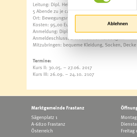
Leitung: Dipl. Hebamme Helga Hartmann
5 Abende zu je ca. 1,5 Stunden – immer dienstag
Ort: Bewegungsraum im Kindergarten Einlis
Kosten: 95,00 Euro
Ablehnen
Anmeldung: Dipl. Hebamme Helga Hartmann: Tel
Anmeldeschluss: 2 Wochen vor Kursbeginn
Mitzubringen: bequeme Kleidung, Socken, Decke 
Termine:
Kurs II: 30.05. – 27.06. 2017
Kurs III: 26.09. – 24.10. 2107
Marktgemeinde Frastanz
Öffnung
Sägenplatz 1
Montag 
A-6820 Frastanz
Diensta
Österreich
Freitag