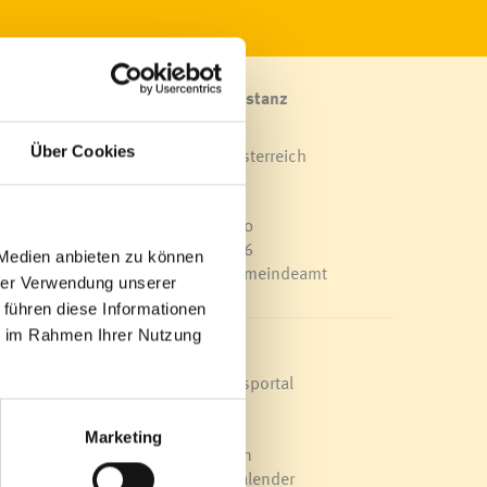
Marktgemeinde Frastanz
Sägenplatz 1
Über Cookies
A-6820 Frastanz, Österreich
Lageplan
T
0043 5522 51534-0
F 0043 5522 51534-6
 Medien anbieten zu können
E-Mail an das Gemeindeamt
hrer Verwendung unserer
 führen diese Informationen
ie im Rahmen Ihrer Nutzung
tung,
Schnellzugriff
Veröffentlichungsportal
Blackout
Ortsplan
Marketing
Bürgermeldungen
Veranstaltungskalender