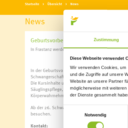
Startseite
Übersicht
News
News
Geburtsvorbereitung
Zustimmung
In Frastanz werden ab 2017 wieder Geburtsvorber
Diese Webseite verwendet 
Wir verwenden Cookies, um I
In der Geburtsvorbereitung lernen werdende Müt
und die Zugriffe auf unsere 
Schwangerschaft und der Geburt besser zu versteh
Website an unsere Partner fü
Die Kursinhalte umfassen Information über Schw
möglicherweise mit weiteren
Säuglingspflege, Wochenbett, Stillen und noch v
Körperwahrnehmung, Entspannung, und leichte 
der Dienste gesammelt habe
Ab der 26. Schwangerschaftswoche sind Interessi
Einwilligungsauswahl
besuchen.
Notwendig
Kontakt: