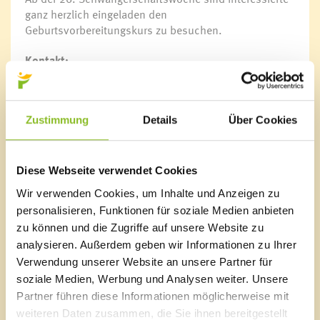
ganz herzlich eingeladen den
Geburtsvorbereitungskurs zu besuchen.
Kontakt:
Leitung: Dipl. Hebamme Helga Hartmann
5 Abende zu je ca. 1,5 Stunden – immer dienstags von
19.30 – 21.00 Uhr
Zustimmung
Details
Über Cookies
Ort: Bewegungsraum im Kindergarten Einlis
Kosten: € 95,--
Anmeldung: Dipl. Hebamme Helga Hartmann: Tel.:
0664/6450090 oder
hebamme.helga@cable.vol.at
Diese Webseite verwendet Cookies
Anmeldeschluss: 2 Wochen vor Kursbeginn
Wir verwenden Cookies, um Inhalte und Anzeigen zu
Mitzubringen: bequeme Kleidung, Socken, Decke und
personalisieren, Funktionen für soziale Medien anbieten
eventuell etwas zu trinken
zu können und die Zugriffe auf unsere Website zu
analysieren. Außerdem geben wir Informationen zu Ihrer
Termine:
Verwendung unserer Website an unsere Partner für
Kurs II: 30.05. – 27.06. 2017
soziale Medien, Werbung und Analysen weiter. Unsere
Kurs III: 26.09. – 24.10. 2107
Partner führen diese Informationen möglicherweise mit
weiteren Daten zusammen, die Sie ihnen bereitgestellt