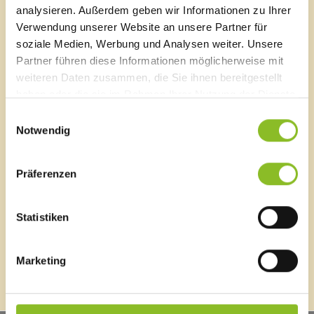
E-Mail an das Gemeindeamt
analysieren. Außerdem geben wir Informationen zu Ihrer
Verwendung unserer Website an unsere Partner für
soziale Medien, Werbung und Analysen weiter. Unsere
Schnellzugriff
Partner führen diese Informationen möglicherweise mit
weiteren Daten zusammen, die Sie ihnen bereitgestellt
Veröffentlichungsportal
Blackout
haben oder die sie im Rahmen Ihrer Nutzung der Dienste
Ortsplan
gesammelt haben.
Einwilligungsauswahl
Bürgermeldungen
Notwendig
Veranstaltungskalender
Mediathek
News Archiv
Präferenzen
Statistiken
Energieeffiziente Gemeinde
Marketing