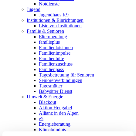
Notdienste
Jugend
Jugendhaus K9
Institutionen & Einrichtungen
Liste von Institutionen
Familie & Senioren
Elternberatung
familieplus
Familienlotsinnen
Familienimpulse
Familienhilfe
Familienzuschuss
Familienpass
Tagesbetreuung für Senioren
Seniorenverbindungen
Tagesmütter
Babysitter-Dienst
Umwelt & Energie
Blackout
Aktion Heugabel
Allianz in den Alpen
e5
Energieberatung
Klimabündnis
Landschaftsentwicklungskonzept