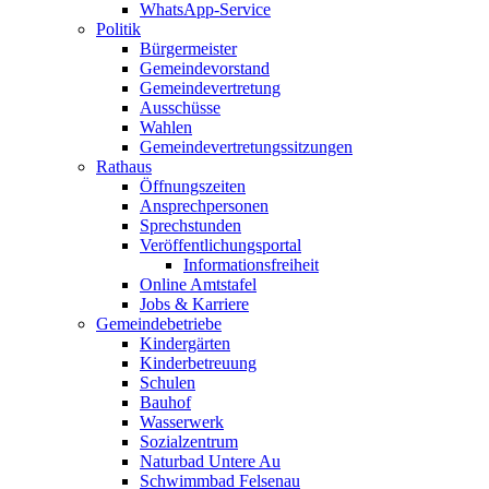
WhatsApp-Service
Politik
Bürgermeister
Gemeindevorstand
Gemeindevertretung
Ausschüsse
Wahlen
Gemeindevertretungssitzungen
Rathaus
Öffnungszeiten
Ansprechpersonen
Sprechstunden
Veröffentlichungsportal
Informationsfreiheit
Online Amtstafel
Jobs & Karriere
Gemeindebetriebe
Kindergärten
Kinderbetreuung
Schulen
Bauhof
Wasserwerk
Sozialzentrum
Naturbad Untere Au
Schwimmbad Felsenau