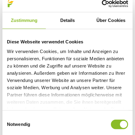
Natura 2000: Frastanzer Ried
Photovoltaik-Anlagen
Bildung
Zustimmung
Details
Über Cookies
Kinderbetreuung
Kindergärten
Schulen
Anmeldungen
Diese Webseite verwendet Cookies
Bibliothek
Bücherschränke
Wir verwenden Cookies, um Inhalte und Anzeigen zu
Domino s’Hus am Kirchplatz
personalisieren, Funktionen für soziale Medien anbieten
Freizeit
Kultur
zu können und die Zugriffe auf unsere Website zu
Vorarlberger Museumswelt
analysieren. Außerdem geben wir Informationen zu Ihrer
Tabakausstellung
Verwendung unserer Website an unsere Partner für
Kino vor Ort
Bibliothek
soziale Medien, Werbung und Analysen weiter. Unsere
Gastronomie
Partner führen diese Informationen möglicherweise mit
Essen und Trinken in Frastanz
weiteren Daten zusammen, die Sie ihnen bereitgestellt
Sport
Naturbad Untere Au
haben oder die sie im Rahmen Ihrer Nutzung der Dienste
Schwimmbad Felsenau
gesammelt haben.
Einwilligungsauswahl
Wandern in Frastanz
Schilift Bazora
Notwendig
Spiel- und Sportstätten
Bewegt ins Alter