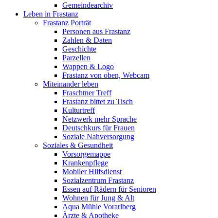
Gemeindearchiv
Leben in Frastanz
Frastanz Porträt
Personen aus Frastanz
Zahlen & Daten
Geschichte
Parzellen
Wappen & Logo
Frastanz von oben, Webcam
Miteinander leben
Fraschtner Treff
Frastanz bittet zu Tisch
Kulturtreff
Netzwerk mehr Sprache
Deutschkurs für Frauen
Soziale Nahversorgung
Soziales & Gesundheit
Vorsorgemappe
Krankenpflege
Mobiler Hilfsdienst
Sozialzentrum Frastanz
Essen auf Rädern für Senioren
Wohnen für Jung & Alt
Aqua Mühle Vorarlberg
Ärzte & Apotheke