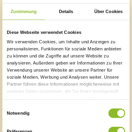
großen Zahl an Freiwilligen. Als Dank für die Mühen lud
die Marktgemeinde Frastanz alle Helferinnen und Helfer
Zustimmung
Details
Über Cookies
zur Jause in die Freizeitanlage Untere Au. Dort sorgte
der Sportverein Frastanz für einen Imbiss und kühle
Getränke.
Diese Webseite verwendet Cookies
Bildergalerie
Wir verwenden Cookies, um Inhalte und Anzeigen zu
personalisieren, Funktionen für soziale Medien anbieten
zu können und die Zugriffe auf unsere Website zu
analysieren. Außerdem geben wir Informationen zu Ihrer
Verwendung unserer Website an unsere Partner für
Marktgemeinde Frastanz
soziale Medien, Werbung und Analysen weiter. Unsere
Sägenplatz 1
Partner führen diese Informationen möglicherweise mit
A-6820 Frastanz, Österreich
weiteren Daten zusammen, die Sie ihnen bereitgestellt
Lageplan
haben oder die sie im Rahmen Ihrer Nutzung der Dienste
gesammelt haben.
Einwilligungsauswahl
T
0043 5522 51534-0
Notwendig
F 0043 5522 51534-6
E-Mail an das Gemeindeamt
Präferenzen