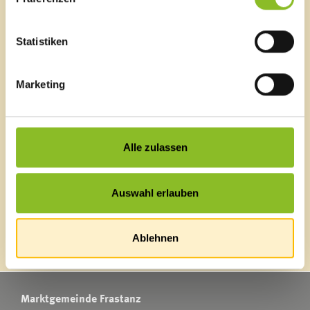
Schnellzugriff
Statistiken
Veröffentlichungsportal
Blackout
Ortsplan
Marketing
Bürgermeldungen
Veranstaltungskalender
Mediathek
News Archiv
Alle zulassen
Auswahl erlauben
Energieeffiziente Gemeinde
Ablehnen
Marktgemeinde Frastanz