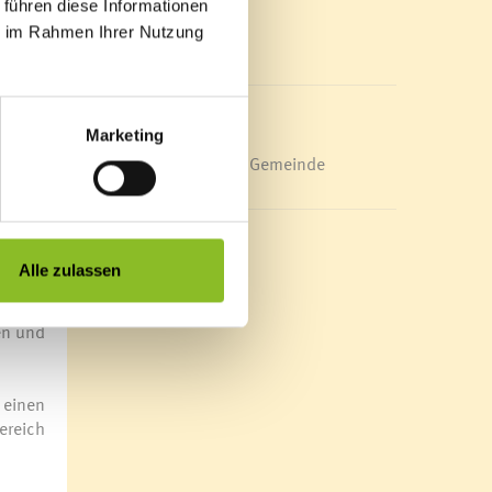
 führen diese Informationen
Mediathek
h beim
ie im Rahmen Ihrer Nutzung
News Archiv
end am
ge des
Marketing
chale,
Energieeffiziente Gemeinde
rt für
olung,
Alle zulassen
eister
unkts:
en und
 einen
ereich