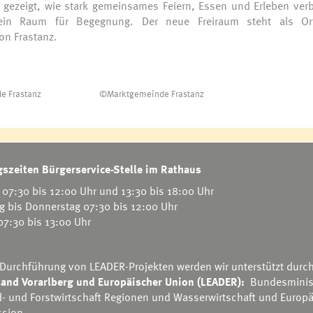
er gezeigt, wie stark gemeinsames Feiern, Essen und Erleben ver
ein Raum für Begegnung. Der neue Freiraum steht als Or
n Frastanz.
e Frastanz
©Marktgemeinde Frastanz
szeiten Bürgerservice-Stelle im Rathaus
07:30 bis 12:00 Uhr und 13:30 bis 18:00 Uhr
g bis Donnerstag 07:30 bis 12:00 Uhr
 07:30 bis 13:00 Uhr
e Frastanz
e Frastanz
e Frastanz
e Frastanz
e Frastanz
e Frastanz
e Frastanz
e Frastanz
e Frastanz
e Frastanz
e Frastanz
e Frastanz
©Marktgemeinde Frastanz
©Marktgemeinde Frastanz
©Marktgemeinde Frastanz
©Marktgemeinde Frastanz
©Marktgemeinde Frastanz
©Marktgemeinde Frastanz
©Marktgemeinde Frastanz
©Marktgemeinde Frastanz
©Marktgemeinde Frastanz
©Marktgemeinde Frastanz
©Marktgemeinde Frastanz
 Durchführung von LEADER-Projekten werden wir unterstützt durc
and Vorarlberg und Europäischer Union (LEADER):
Bundesminis
d- und Forstwirtschaft Regionen und Wasserwirtschaft
und
Europä
sion.