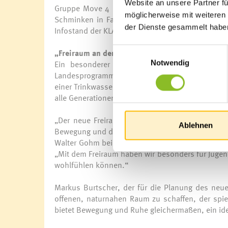
Website an unsere Partner fü
Gruppe Move 4 Style sowie die Guggamusig Schn
möglicherweise mit weiteren
Schminken in Fantasiegestalten verwandeln ode
der Dienste gesammelt habe
Infostand der KLAR!-Region über Klimaanpassung 
Einwilligungsauswahl
„Freiraum an der Samina“ feierlich eröffnet
Ein besonderer Moment war die feierliche 
Notwendig
Landesprogramms „familieplus“ gestaltet wurde. 
einer Trinkwasserstelle und einem neuen Zugang
alle Generationen, besonders auch für Jugendlich
„Der neue Freiraum ist ein Ort, der sich zur Nat
Ablehnen
Bewegung und das gemeinsame Erleben und Zusam
Walter Gohm bei der Eröffnung. Auch Vizebürgerm
„Mit dem Freiraum haben wir besonders für Jugend
wohlfühlen können.“
Markus Burtscher, der für die Planung des neuen
offenen, naturnahen Raum zu schaffen, der spiel
bietet Bewegung und Ruhe gleichermaßen, ein idea