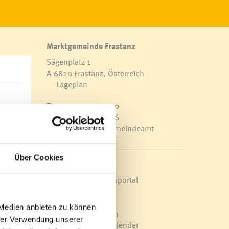
Marktgemeinde Frastanz
Sägenplatz 1
A-6820 Frastanz, Österreich
Lageplan
T
0043 5522 51534-0
F 0043 5522 51534-6
E-Mail an das Gemeindeamt
onntag
rk, um
an der
Über Cookies
Schnellzugriff
Veröffentlichungsportal
Blackout
Ortsplan
ilien,
 Medien anbieten zu können
Bürgermeldungen
ht von
hrer Verwendung unserer
Veranstaltungskalender
p-Hop-