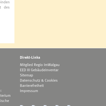
binden
t des
Direkt-Links
Mitglied Regio ImWalgau
EED III Gebäudeinventar
Sitemap
Datenschutz & Cookies
Barrierefreiheit
h:
Impressum
terium
ische