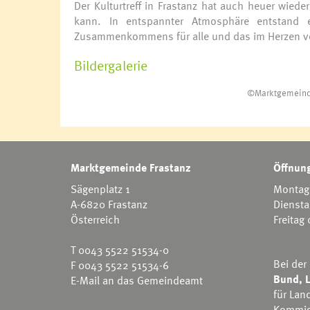
Der Kulturtreff in Frastanz hat auch heuer wied
kann. In entspannter Atmosphäre entstand 
Zusammenkommens für alle und das im Herzen vo
Bildergalerie
©Marktgemeind
Marktgemeinde Frastanz
Öffnung
Sägenplatz 1
Montag 
A-6820 Frastanz
Diensta
Österreich
Freitag
©Marktgemeind
©Marktgemeind
©Marktgemeind
©Marktgemeind
©Marktgemeind
©Marktgemeind
©Marktgemeind
©Marktgemeind
©Marktgemeind
©Marktgemeind
©Marktgemeind
©Marktgemeind
T
0043 5522 51534-0
Bei der
F 0043 5522 51534-6
Bund, L
E-Mail an das Gemeindeamt
für Lan
Kommis