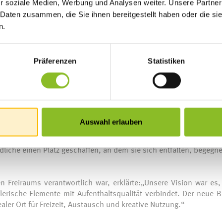
r soziale Medien, Werbung und Analysen weiter. Unsere Partner
eggahüsler und der Musikverein Frastanz. Kinder konnten sic
 Daten zusammen, die Sie ihnen bereitgestellt haben oder die s
r an Outdoorspielen der Gemeindebibliothek teilnehmen, währ
n.
informiert wurde.
Eröffnung des neuen „Freiraum an der Samina“, der im Zu
Präferenzen
Statistiken
Mit Boulderblöcken, Wassersitzstufen, Spielzonen, einer Grills
 zur Samina entstand ein moderner Bewegungs- und Begegnungso
e.
ur hin öffnet und mitten im Ortszentrum liegt. Er steht für Erh
Auswahl erlauben
menkommen, ein echter Mehrwert für Frastanz“, sagte Bürgerm
eisterin Michaela Gort, betonte die Bedeutung des neuen Treffp
liche einen Platz geschaffen, an dem sie sich entfalten, begegn
 Freiraums verantwortlich war, erklärte:„Unsere Vision war es,
erische Elemente mit Aufenthaltsqualität verbindet. Der neue B
ler Ort für Freizeit, Austausch und kreative Nutzung.“