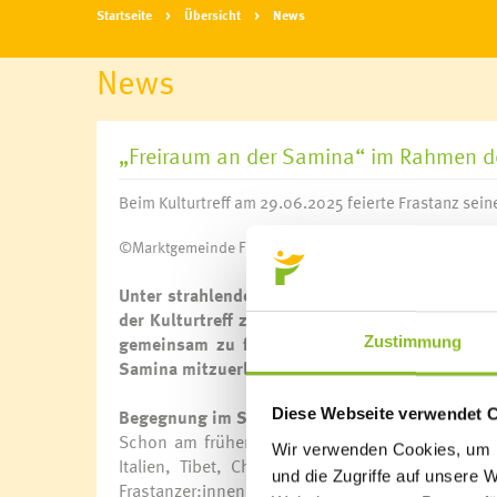
Startseite
Übersicht
News
News
„Freiraum an der Samina“ im Rahmen des
Beim Kulturtreff am 29.06.2025 feierte Frastanz sein
©Marktgemeinde Frastanz
Unter strahlendem Himmel und im wohltuende
der Kulturtreff
zu einem lebendigen Fest der Vi
gemeinsam zu feiern, kulinarische Vielfalt zu
Zustimmung
Samina mitzuerleben, der vom Frastanzer Pfarre
Begegnung im Schatten und Vielfalt auf dem Tel
Diese Webseite verwendet 
Schon am frühen Vormittag duftete es im gesamt
Wir verwenden Cookies, um I
Italien, Tibet, China, Kroatien, der Türkei, 
und die Zugriffe auf unsere 
Frastanzer:innen mit viel Herz und persönlichen