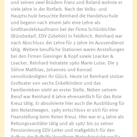
und seinen zwei Brüdern Franz und Roland wohnte er
viele Jahre in der Rotfarb. Nach der Volks- und
Hauptschule besuchte Reinhard die Handelsschule
und begann nach einem Jahr eine Lehre als
Großhandelskaufmann bei der Firma Schönbichler
(Bürobedarf, EDV Zubehör) in Feldkirch. Reinhard war
nach Abschluss der Lehre für 2 Jahre im Aussendienst
tätig. Weitere berufliche Stationen waren Anstellungen
bei den Firmen Giesinger & Kopf sowie Loacker &
Loacker. Reinhard heiratete 1980 Marie-Luise. Die 3
Söhne Matthias, Johannes und Konrad
vervollständigten ihr Glück. Heute ist Reinhard stolzer
Großvater von sechs Enkelkindern und das
Familienleben steht an erster Stelle. Neben seinem
Beruf war Reinhard 8 Jahre ehrenamtlich für das Rote
Kreuz tätig. Er absolvierte hier auch die Ausbildung für
den Notarztwagen. 1985 entschloss er sich für eine
Fixanstellung beim Roten Kreuz. Hier war er 4 Jahre als
Rettungssanitäter tätig und ab 1987 bis zu seiner
Pensionierung EDV-Leiter und maßgeblich für den
Aufbau der Rufhilfe Vorarlberg (Notrufeinrichtung für