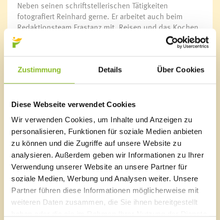
Neben seinen schriftstellerischen Tätigkeiten
fotografiert Reinhard gerne. Er arbeitet auch beim
Redaktionsteam Frastanz mit. Reisen und das Kochen
zählen zu seinen Leidenschaften. Mit seiner Ehefrau
Marie-Luise absolvierte Reinhard von 2006 – 2009 die
Ausbildung zum Diplomtrainer für prozessorientierte
Gruppenarbeit in der Privatschule der Diözese
Zustimmung
Details
Über Cookies
Feldkirch. Heute führt das Ehepaar im Auftrag des Ehe-
und Familienzentrums Feldkirch rund sechs
Ehevorbereitungsseminare pro Jahr im Bildungshaus
Diese Webseite verwendet Cookies
Batschuns durch.
Wir verwenden Cookies, um Inhalte und Anzeigen zu
personalisieren, Funktionen für soziale Medien anbieten
Jugendhaus K9
Auf Initiative von Pfarrer Herbert Spieler, entschlossen
zu können und die Zugriffe auf unsere Website zu
sich Reinhard Decker und Elmar Tiefenthaler 1992,
analysieren. Außerdem geben wir Informationen zu Ihrer
wieder Leben ins Jugendhaus bringen zu wollen. Sie
Verwendung unserer Website an unsere Partner für
erstellten ein Konzept und nach aufwendigen
soziale Medien, Werbung und Analysen weiter. Unsere
Renovierungsarbeiten, die von der Gemeinde, dem
Partner führen diese Informationen möglicherweise mit
Land und Bund sowie der Pfarre Frastanz getragen
weiteren Daten zusammen, die Sie ihnen bereitgestellt
wurden, eröffnete das Jugendhaus K9 im Jahre 1994
haben oder die sie im Rahmen Ihrer Nutzung der Dienste