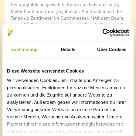
Der sorgfältig ausgewählte Baum aus Frastanz ist 25
Meter hoch und rund 70 Jahre alt. Am Stock misst die
Tanne 60 Zentimeter im Durchmesser. "Mit dem Baum
übermittelt das Land Vorarlberg der Bundeshauptstadt
Wien sowie allen Besucherinnen und Besuchern des
weltbekannten Wiener Christkindlmarktes einen hell
strahlenden Weihnachtsgruß", so Landeshauptmann
Zustimmung
Details
Über Cookies
Mag. Markus Wallner.
Bevor der Weihnachtsbaum am 18. November 2017
feierlich in der Bundeshauptstadt illuminiert werden
Diese Webseite verwendet Cookies
kann, wird er von Freiwilligen der Feuerwehr Frastanz
Wir verwenden Cookies, um Inhalte und Anzeigen zu
transportfähig gemacht. Bei der Illuminierung mit dem
personalisieren, Funktionen für soziale Medien anbieten
Wiener Bürgermeister Michael Häupl wird eine
zu können und die Zugriffe auf unsere Website zu
Abordnung aus Frastanz mit Landeshauptmann
analysieren. Außerdem geben wir Informationen zu Ihrer
Markus Wallner an der Spitze dabei sein. Die
Verwendung unserer Website an unsere Partner für
musikalische Umrahmung übernimmt dabei die
soziale Medien, Werbung und Analysen weiter. Unsere
Gardemusik Wien und der Musikverein Frastanz.
Partner führen diese Informationen möglicherweise mit
weiteren Daten zusammen, die Sie ihnen bereitgestellt