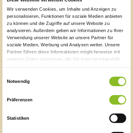
Marktgemeinde Frastanz
Wir verwenden Cookies, um Inhalte und Anzeigen zu
personalisieren, Funktionen für soziale Medien anbieten
Sägenplatz 1
zu können und die Zugriffe auf unsere Website zu
A-6820 Frastanz, Österreich
Lageplan
analysieren. Außerdem geben wir Informationen zu Ihrer
Verwendung unserer Website an unsere Partner für
T
0043 5522 51534-0
soziale Medien, Werbung und Analysen weiter. Unsere
F 0043 5522 51534-6
Partner führen diese Informationen möglicherweise mit
E-Mail an das Gemeindeamt
weiteren Daten zusammen, die Sie ihnen bereitgestellt
haben oder die sie im Rahmen Ihrer Nutzung der Dienste
gesammelt haben.
Einwilligungsauswahl
Schnellzugriff
Notwendig
Veröffentlichungsportal
Blackout
Ortsplan
Präferenzen
Bürgermeldungen
Veranstaltungskalender
Statistiken
Mediathek
News Archiv