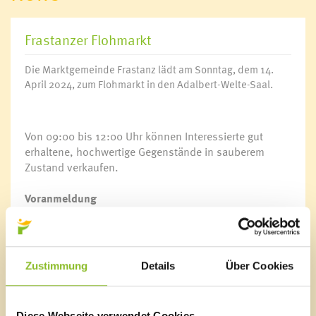
Frastanzer Flohmarkt
Die Marktgemeinde Frastanz lädt am Sonntag, dem 14.
April 2024, zum Flohmarkt in den Adalbert-Welte-Saal.
Von 09:00 bis 12:00 Uhr können Interessierte gut
erhaltene, hochwertige Gegenstände in sauberem
Zustand verkaufen.
Voranmeldung
Um den Flohmarkt gut vorbereiten zu können, bitten
wir um eine Voranmeldung unter
buergerservice@frastanz.at
oder unter 05522/51534-0
bis spätestens 11.04.2024.
Zustimmung
Details
Über Cookies
Diese Webseite verwendet Cookies