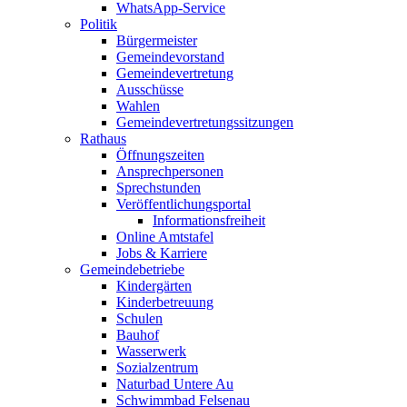
WhatsApp-Service
Politik
Bürgermeister
Gemeindevorstand
Gemeindevertretung
Ausschüsse
Wahlen
Gemeindevertretungssitzungen
Rathaus
Öffnungszeiten
Ansprechpersonen
Sprechstunden
Veröffentlichungsportal
Informationsfreiheit
Online Amtstafel
Jobs & Karriere
Gemeindebetriebe
Kindergärten
Kinderbetreuung
Schulen
Bauhof
Wasserwerk
Sozialzentrum
Naturbad Untere Au
Schwimmbad Felsenau