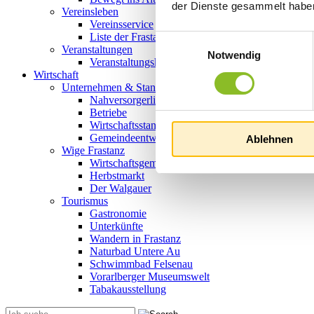
der Dienste gesammelt habe
Vereinsleben
Vereinsservice
Liste der Frastanzer Vereine
Einwilligungsauswahl
Veranstaltungen
Notwendig
Veranstaltungskalender
Wirtschaft
Unternehmen & Standort
Nahversorgerliste
Betriebe
Wirtschaftsstandort Frastanz
Gemeindeentwicklung
Ablehnen
Wige Frastanz
Wirtschaftsgemeinschaft
Herbstmarkt
Der Walgauer
Tourismus
Gastronomie
Unterkünfte
Wandern in Frastanz
Naturbad Untere Au
Schwimmbad Felsenau
Vorarlberger Museumswelt
Tabakausstellung