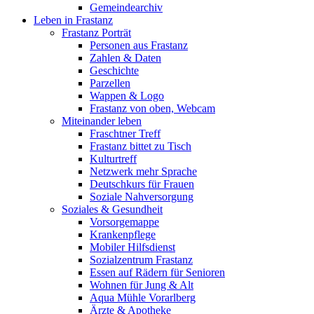
Gemeindearchiv
Leben in Frastanz
Frastanz Porträt
Personen aus Frastanz
Zahlen & Daten
Geschichte
Parzellen
Wappen & Logo
Frastanz von oben, Webcam
Miteinander leben
Fraschtner Treff
Frastanz bittet zu Tisch
Kulturtreff
Netzwerk mehr Sprache
Deutschkurs für Frauen
Soziale Nahversorgung
Soziales & Gesundheit
Vorsorgemappe
Krankenpflege
Mobiler Hilfsdienst
Sozialzentrum Frastanz
Essen auf Rädern für Senioren
Wohnen für Jung & Alt
Aqua Mühle Vorarlberg
Ärzte & Apotheke