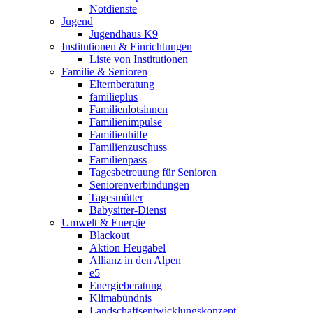
Notdienste
Jugend
Jugendhaus K9
Institutionen & Einrichtungen
Liste von Institutionen
Familie & Senioren
Elternberatung
familieplus
Familienlotsinnen
Familienimpulse
Familienhilfe
Familienzuschuss
Familienpass
Tagesbetreuung für Senioren
Seniorenverbindungen
Tagesmütter
Babysitter-Dienst
Umwelt & Energie
Blackout
Aktion Heugabel
Allianz in den Alpen
e5
Energieberatung
Klimabündnis
Landschaftsentwicklungskonzept