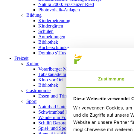
Natura 2000: Frastanzer Ried
Photovoltaik-Anlagen
Bildung
Kinderbetreuung
Kindergärten
Schulen
Anmeldungen
Bibliothek
Bücherschränke
Domino s’Hus am Kirchplatz
Freizeit
Kultur
Vorarlberger Museumswelt
Tabakausstellung
Zustimmung
Kino vor Ort
Bibliothek
Gastronomie
Essen und Trinken in Frastanz
Diese Webseite verwendet 
Sport
Naturbad Untere Au
Wir verwenden Cookies, um I
Schwimmbad Felsenau
und die Zugriffe auf unsere 
Wandern in Frastanz
Website an unsere Partner fü
Schilift Bazora
Spiel- und Sportstätten
möglicherweise mit weiteren
Bewegt ins Alter