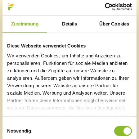
Mit der Gebührenbremse gewährt der Bund den
Gemeinden einen einmaligen Zweckzuschuss, um
Gebühren für die Benutzung von
Zustimmung
Details
Über Cookies
Gemeindeeinrichtungen und -anlagen zu senken. Die
Anteile richten sich dabei nach der Einwohnerzahl. Für
die Marktgemeinde Frastanz bedeutet dies einen
Diese Webseite verwendet Cookies
Gesamtbetrag von 110.396 Euro, der vollständig
weitergegeben wird. Die Gemeindevertretung hat in
Wir verwenden Cookies, um Inhalte und Anzeigen zu
ihrer jüngsten Sitzung dazu einen einstimmigen
personalisieren, Funktionen für soziale Medien anbieten
Beschluss gefasst.
zu können und die Zugriffe auf unsere Website zu
analysieren. Außerdem geben wir Informationen zu Ihrer
Verwendung unserer Website an unsere Partner für
soziale Medien, Werbung und Analysen weiter. Unsere
Marktgemeinde Frastanz
Partner führen diese Informationen möglicherweise mit
weiteren Daten zusammen, die Sie ihnen bereitgestellt
Sägenplatz 1
haben oder die sie im Rahmen Ihrer Nutzung der Dienste
A-6820 Frastanz, Österreich
gesammelt haben.
Lageplan
Einwilligungsauswahl
Notwendig
T
0043 5522 51534-0