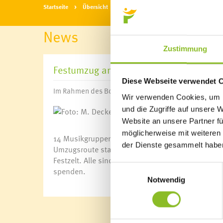
Startseite
Übersicht
News
News
Zustimmung
Festumzug am Sonntag
Diese Webseite verwendet 
Im Rahmen des Bockbierfestes findet am 22. Septemb
Wir verwenden Cookies, um I
und die Zugriffe auf unsere 
Foto: M. Decker
Website an unsere Partner fü
möglicherweise mit weiteren
14 Musikgruppen, 5 Trachtengruppen und die Feu
der Dienste gesammelt habe
Umzugsroute startet beim ehemaligen Ganahl-Area
Festzelt. Alle sind herzlich eingeladen, sich de
Einwilligungsauswahl
spenden.
Notwendig