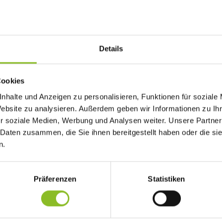
Details
Cookies
er 2019 ein Festumzug im Frastanzer Ortszentrum statt.
nhalte und Anzeigen zu personalisieren, Funktionen für soziale
Website zu analysieren. Außerdem geben wir Informationen zu I
r soziale Medien, Werbung und Analysen weiter. Unsere Partner
 Daten zusammen, die Sie ihnen bereitgestellt haben oder die s
erwehr Frastanz marschieren um 13:30 Uhr zum Brauereigelände. 
n.
l, führt am Rathaus vorbei und geht über die Bahnhofstraße zum
n Umzug entlang der Straße anzusehen und den Gruppen Applaus zu
Präferenzen
Statistiken