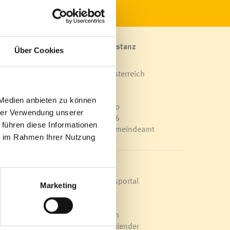
Marktgemeinde Frastanz
Über Cookies
Sägenplatz 1
A-6820 Frastanz, Österreich
Lageplan
 Medien anbieten zu können
T
0043 5522 51534-0
hrer Verwendung unserer
F 0043 5522 51534-6
 führen diese Informationen
E-Mail an das Gemeindeamt
ie im Rahmen Ihrer Nutzung
Die
Schnellzugriff
Veröffentlichungsportal
Marketing
Blackout
Ortsplan
Bürgermeldungen
Veranstaltungskalender