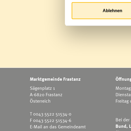
Ablehnen
Marktgemeinde Frastanz
Öffnung
Sägenplatz 1
Montag 
A-6820 Frastanz
Diensta
Österreich
Freitag
T
0043 5522 51534-0
Bei der
F 0043 5522 51534-6
Bund, L
E-Mail an das Gemeindeamt