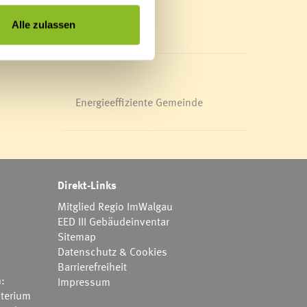
Mediathek
News Archiv
Alle zulassen
Energieeffiziente Gemeinde
Direkt-Links
Mitglied Regio ImWalgau
EED III Gebäudeinventar
Sitemap
Datenschutz & Cookies
Barrierefreiheit
h:
Impressum
terium