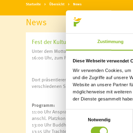
Startseite
Übersicht
News
News
Fest der Kulturen im Feuerwehrhaus
Zustimmung
Unter dem Motto „Miteinander leben, arbeiten & fe
16:00 Uhr, zum Fest der Kulturen ins Feuerwehrh
Diese Webseite verwendet 
Wir verwenden Cookies, um I
und die Zugriffe auf unsere 
Dort präsentieren sich die unterschiedlichen Ku
Website an unsere Partner fü
verschiedenen Speisen.
möglicherweise mit weiteren
der Dienste gesammelt habe
Programm:
11:00 Uhr Ansprache des Bürgermeisters Eugen Ga
Einwilligungsauswahl
anschl. Platzkonzert Musikverein Frastanz
Notwendig
13:00 Uhr Buddhistisches Gebet
13:15 Uhr Trachtengruppe Frastanz