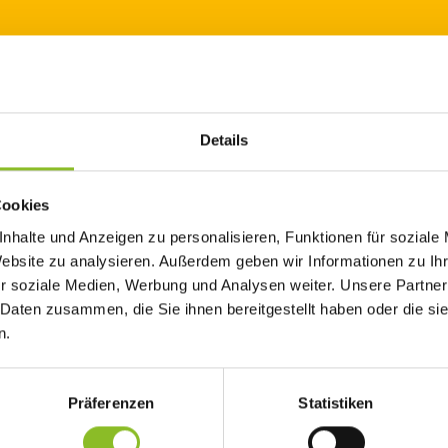
Details
iern“ lädt die Marktgemeinde Frastanz am 02. Juli 2017, von 11:0
aus.
Cookies
nhalte und Anzeigen zu personalisieren, Funktionen für soziale
Website zu analysieren. Außerdem geben wir Informationen zu I
lturen aus der Frastanzer Bevölkerung mit einem bunten Programm
r soziale Medien, Werbung und Analysen weiter. Unsere Partner
 Daten zusammen, die Sie ihnen bereitgestellt haben oder die s
n.
briel
Präferenzen
Statistiken