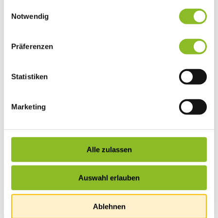
gesammelt haben.
Einwilligungsauswahl
Vereinsleben
Notwendig
Vereinsservice
Liste der Frastanzer Vereine
Veranstaltungen
Veranstaltungskalender
Präferenzen
Wirtschaft
Unternehmen & Standort
Nahversorgerliste
Statistiken
Betriebe
Wirtschaftsstandort Frastanz
Gemeindeentwicklung
Wige Frastanz
Marketing
Wirtschaftsgemeinschaft
Herbstmarkt
Der Walgauer
Tourismus
Gastronomie
Alle zulassen
Unterkünfte
Wandern in Frastanz
Naturbad Untere Au
Auswahl erlauben
Schwimmbad Felsenau
Vorarlberger Museumswelt
Tabakausstellung
Ablehnen