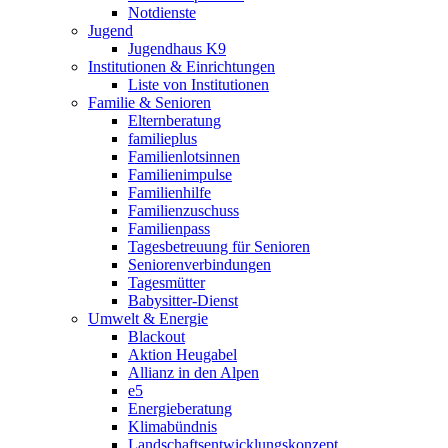
Notdienste
Jugend
Jugendhaus K9
Institutionen & Einrichtungen
Liste von Institutionen
Familie & Senioren
Elternberatung
familieplus
Familienlotsinnen
Familienimpulse
Familienhilfe
Familienzuschuss
Familienpass
Tagesbetreuung für Senioren
Seniorenverbindungen
Tagesmütter
Babysitter-Dienst
Umwelt & Energie
Blackout
Aktion Heugabel
Allianz in den Alpen
e5
Energieberatung
Klimabündnis
Landschaftsentwicklungskonzept