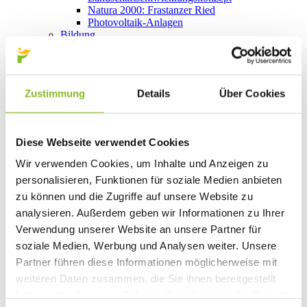
Natura 2000: Frastanzer Ried
Photovoltaik-Anlagen
Bildung
Kinderbetreuung
Kindergärten
Schulen
Anmeldungen
Zustimmung
Details
Über Cookies
Bibliothek
Bücherschränke
Domino s’Hus am Kirchplatz
Freizeit
Diese Webseite verwendet Cookies
Kultur
Vorarlberger Museumswelt
Wir verwenden Cookies, um Inhalte und Anzeigen zu
Tabakausstellung
personalisieren, Funktionen für soziale Medien anbieten
Kino vor Ort
Bibliothek
zu können und die Zugriffe auf unsere Website zu
Gastronomie
analysieren. Außerdem geben wir Informationen zu Ihrer
Essen und Trinken in Frastanz
Verwendung unserer Website an unsere Partner für
Sport
Naturbad Untere Au
soziale Medien, Werbung und Analysen weiter. Unsere
Schwimmbad Felsenau
Partner führen diese Informationen möglicherweise mit
Wandern in Frastanz
weiteren Daten zusammen, die Sie ihnen bereitgestellt
Schilift Bazora
Spiel- und Sportstätten
haben oder die sie im Rahmen Ihrer Nutzung der Dienste
Bewegt ins Alter