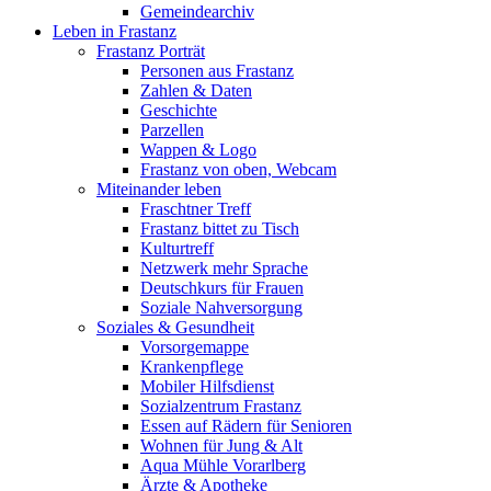
Gemeindearchiv
Leben in Frastanz
Frastanz Porträt
Personen aus Frastanz
Zahlen & Daten
Geschichte
Parzellen
Wappen & Logo
Frastanz von oben, Webcam
Miteinander leben
Fraschtner Treff
Frastanz bittet zu Tisch
Kulturtreff
Netzwerk mehr Sprache
Deutschkurs für Frauen
Soziale Nahversorgung
Soziales & Gesundheit
Vorsorgemappe
Krankenpflege
Mobiler Hilfsdienst
Sozialzentrum Frastanz
Essen auf Rädern für Senioren
Wohnen für Jung & Alt
Aqua Mühle Vorarlberg
Ärzte & Apotheke