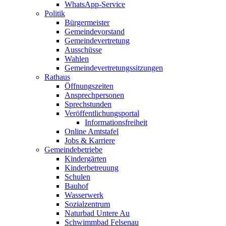
WhatsApp-Service
Politik
Bürgermeister
Gemeindevorstand
Gemeindevertretung
Ausschüsse
Wahlen
Gemeindevertretungssitzungen
Rathaus
Öffnungszeiten
Ansprechpersonen
Sprechstunden
Veröffentlichungsportal
Informationsfreiheit
Online Amtstafel
Jobs & Karriere
Gemeindebetriebe
Kindergärten
Kinderbetreuung
Schulen
Bauhof
Wasserwerk
Sozialzentrum
Naturbad Untere Au
Schwimmbad Felsenau