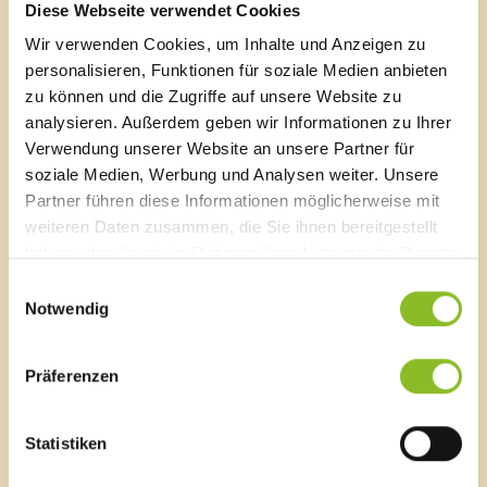
Diese Webseite verwendet Cookies
Wir verwenden Cookies, um Inhalte und Anzeigen zu
Marktgemeinde Frastanz
personalisieren, Funktionen für soziale Medien anbieten
Sägenplatz 1
zu können und die Zugriffe auf unsere Website zu
A-6820 Frastanz, Österreich
analysieren. Außerdem geben wir Informationen zu Ihrer
Lageplan
Verwendung unserer Website an unsere Partner für
soziale Medien, Werbung und Analysen weiter. Unsere
T
0043 5522 51534-0
Partner führen diese Informationen möglicherweise mit
F 0043 5522 51534-6
E-Mail an das Gemeindeamt
weiteren Daten zusammen, die Sie ihnen bereitgestellt
haben oder die sie im Rahmen Ihrer Nutzung der Dienste
gesammelt haben.
Einwilligungsauswahl
Schnellzugriff
Notwendig
Veröffentlichungsportal
Blackout
Präferenzen
Ortsplan
Bürgermeldungen
Veranstaltungskalender
Statistiken
Mediathek
News Archiv