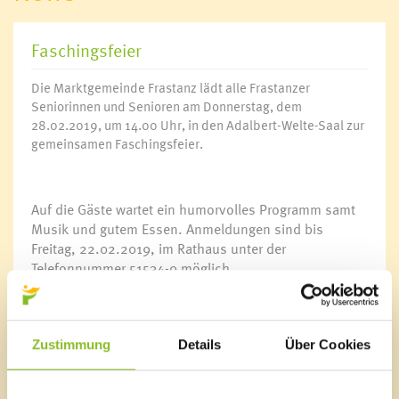
Faschingsfeier
Die Marktgemeinde Frastanz lädt alle Frastanzer
Seniorinnen und Senioren am Donnerstag, dem
28.02.2019, um 14.00 Uhr, in den Adalbert-Welte-Saal zur
gemeinsamen Faschingsfeier.
Auf die Gäste wartet ein humorvolles Programm samt
Musik und gutem Essen. Anmeldungen sind bis
Freitag, 22.02.2019, im Rathaus unter der
Telefonnummer 51534-0 möglich.
Sollten Sie für Ihr Kommen einen Fahrdienst
benötigen, lassen Sie es uns bei der Anmeldung bitte
wissen.
Zustimmung
Details
Über Cookies