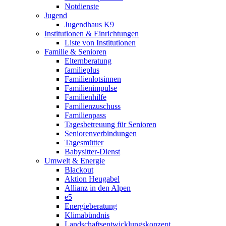
Notdienste
Jugend
Jugendhaus K9
Institutionen & Einrichtungen
Liste von Institutionen
Familie & Senioren
Elternberatung
familieplus
Familienlotsinnen
Familienimpulse
Familienhilfe
Familienzuschuss
Familienpass
Tagesbetreuung für Senioren
Seniorenverbindungen
Tagesmütter
Babysitter-Dienst
Umwelt & Energie
Blackout
Aktion Heugabel
Allianz in den Alpen
e5
Energieberatung
Klimabündnis
Landschaftsentwicklungskonzept