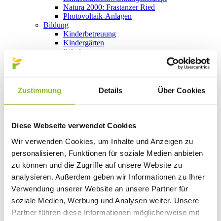
Natura 2000: Frastanzer Ried
Photovoltaik-Anlagen
Bildung
Kinderbetreuung
Kindergärten
Schulen
Anmeldungen
Bibliothek
Bücherschränke
Domino s’Hus am Kirchplatz
Zustimmung
Details
Über Cookies
Freizeit
Kultur
Vorarlberger Museumswelt
Tabakausstellung
Diese Webseite verwendet Cookies
Kino vor Ort
Bibliothek
Wir verwenden Cookies, um Inhalte und Anzeigen zu
Gastronomie
personalisieren, Funktionen für soziale Medien anbieten
Essen und Trinken in Frastanz
zu können und die Zugriffe auf unsere Website zu
Sport
Naturbad Untere Au
analysieren. Außerdem geben wir Informationen zu Ihrer
Schwimmbad Felsenau
Verwendung unserer Website an unsere Partner für
Wandern in Frastanz
soziale Medien, Werbung und Analysen weiter. Unsere
Schilift Bazora
Spiel- und Sportstätten
Partner führen diese Informationen möglicherweise mit
Bewegt ins Alter