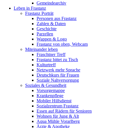
Gemeindearchiv
Leben in Frastanz
Frastanz Porträt
Personen aus Frastanz
Zahlen & Daten
Geschichte
Parzellen
Wappen & Logo
Frastanz von oben, Webcam
Miteinander leben
Fraschtner Treff
Frastanz bittet zu Tisch
Kulturtreff
Netzwerk mehr Sprache
Deutschkurs für Frauen
Soziale Nahversorgung
Soziales & Gesundheit
Vorsorgemappe
Krankenpflege
Mobiler Hilfsdienst
Sozialzentrum Frastanz
Essen auf Rädern für Senioren
Wohnen für Jung & Alt
Aqua Mühle Vorarlberg
Ärzte & Apotheke