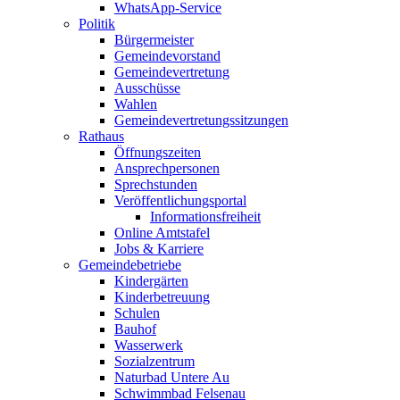
WhatsApp-Service
Politik
Bürgermeister
Gemeindevorstand
Gemeindevertretung
Ausschüsse
Wahlen
Gemeindevertretungssitzungen
Rathaus
Öffnungszeiten
Ansprechpersonen
Sprechstunden
Veröffentlichungsportal
Informationsfreiheit
Online Amtstafel
Jobs & Karriere
Gemeindebetriebe
Kindergärten
Kinderbetreuung
Schulen
Bauhof
Wasserwerk
Sozialzentrum
Naturbad Untere Au
Schwimmbad Felsenau