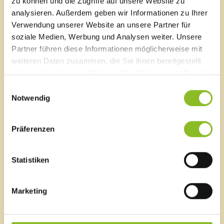
zu können und die Zugriffe auf unsere Website zu
F 0043 5522 51534-6
analysieren. Außerdem geben wir Informationen zu Ihrer
E-Mail an das Gemeindeamt
Verwendung unserer Website an unsere Partner für
soziale Medien, Werbung und Analysen weiter. Unsere
Partner führen diese Informationen möglicherweise mit
Schnellzugriff
weiteren Daten zusammen, die Sie ihnen bereitgestellt
Veröffentlichungsportal
haben oder die sie im Rahmen Ihrer Nutzung der Dienste
Blackout
gesammelt haben.
Einwilligungsauswahl
Ortsplan
Notwendig
Bürgermeldungen
Veranstaltungskalender
Mediathek
Präferenzen
News Archiv
Statistiken
Energieeffiziente Gemeinde
Marketing