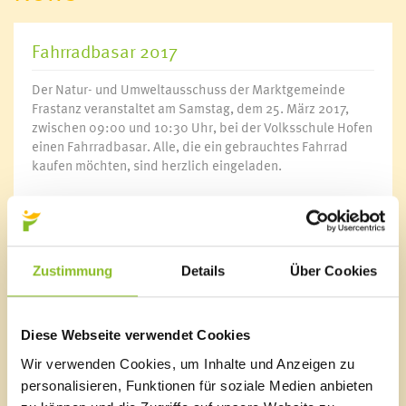
Fahrradbasar 2017
Der Natur- und Umweltausschuss der Marktgemeinde
Frastanz veranstaltet am Samstag, dem 25. März 2017,
zwischen 09:00 und 10:30 Uhr, bei der Volksschule Hofen
einen Fahrradbasar. Alle, die ein gebrauchtes Fahrrad
kaufen möchten, sind herzlich eingeladen.
Zustimmung
Details
Über Cookies
Marktgemeinde Frastanz
Sägenplatz 1
Diese Webseite verwendet Cookies
A-6820 Frastanz, Österreich
Lageplan
Wir verwenden Cookies, um Inhalte und Anzeigen zu
personalisieren, Funktionen für soziale Medien anbieten
T
0043 5522 51534-0