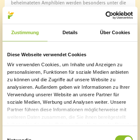
beheimateten Amphibien werden besonders unter die
Lupe genommen.
Anmeldung:
Daniel Leissing
Zustimmung
Details
Über Cookies
Mobil 0676 833 06 4716
daniel.leissing@naturvielfalt.at
Diese Webseite verwendet Cookies
Mitzubringen:
festes Schuhwerk, Wetterschutz,
Getränk (bei Bedarf)
Wir verwenden Cookies, um Inhalte und Anzeigen zu
personalisieren, Funktionen für soziale Medien anbieten
Der Vielfaltertag findet bei jedem Wetter statt! Für das
zu können und die Zugriffe auf unsere Website zu
leibliche Wohl ist gesorgt.
analysieren. Außerdem geben wir Informationen zu Ihrer
Verwendung unserer Website an unsere Partner für
soziale Medien, Werbung und Analysen weiter. Unsere
Partner führen diese Informationen möglicherweise mit
weiteren Daten zusammen, die Sie ihnen bereitgestellt
Marktgemeinde Frastanz
haben oder die sie im Rahmen Ihrer Nutzung der Dienste
Sägenplatz 1
gesammelt haben.
Einwilligungsauswahl
A-6820 Frastanz, Österreich