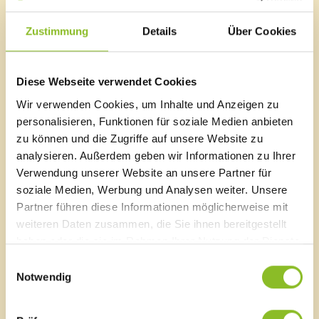
Evaluierung des regionalen räumlichen
Entwicklungskonzepts (regREK) von 2015 an. Ziel war
Zustimmung
Details
Über Cookies
es, die Wirksamkeit des Konzepts zu überprüfen und
mögliche neue Handlungsfelder zu identifizieren.
Diese Webseite verwendet Cookies
Die Ergebnisse der Evaluierung und weiterführende
Wir verwenden Cookies, um Inhalte und Anzeigen zu
Informationen können Sie
hier
nachlesen.
personalisieren, Funktionen für soziale Medien anbieten
zu können und die Zugriffe auf unsere Website zu
analysieren. Außerdem geben wir Informationen zu Ihrer
Verwendung unserer Website an unsere Partner für
Marktgemeinde Frastanz
soziale Medien, Werbung und Analysen weiter. Unsere
Sägenplatz 1
Partner führen diese Informationen möglicherweise mit
A-6820 Frastanz, Österreich
weiteren Daten zusammen, die Sie ihnen bereitgestellt
Lageplan
haben oder die sie im Rahmen Ihrer Nutzung der Dienste
gesammelt haben.
Einwilligungsauswahl
T
0043 5522 51534-0
Notwendig
F 0043 5522 51534-6
E-Mail an das Gemeindeamt