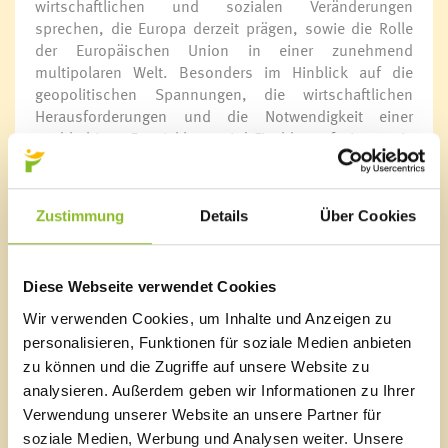
wirtschaftlichen und sozialen Veränderungen
sprechen, die Europa derzeit prägen, sowie die Rolle
der Europäischen Union in einer zunehmend
multipolaren Welt. Besonders im Hinblick auf die
geopolitischen Spannungen, die wirtschaftlichen
Herausforderungen und die Notwendigkeit einer
nachhaltigen Entwicklung wird Fischler aufzeigen, wie
Europa seine Werte von Solidarität, Freiheit und
Demokratie auch in Zukunft verteidigen und
weiterentwickeln kann.
Zustimmung
Details
Über Cookies
Der Neujahrsempfang bietet Interessierten die
Gelegenheit, von Fischlers langjähriger Erfahrung und
seinem tiefen Verständnis der europäischen Politik zu
Diese Webseite verwendet Cookies
profitieren. Die Marktgemeinde Frastanz lädt daher die
Wir verwenden Cookies, um Inhalte und Anzeigen zu
Bevölkerung herzlich ein, sich von der Vision eines
personalisieren, Funktionen für soziale Medien anbieten
zukunftsfähigen Europas inspirieren zu lassen.
zu können und die Zugriffe auf unsere Website zu
analysieren. Außerdem geben wir Informationen zu Ihrer
Neujahrsempfang der Marktgemeinde Frastanz
Verwendung unserer Website an unsere Partner für
„Europa aufwachen“ – Franz Fischler
soziale Medien, Werbung und Analysen weiter. Unsere