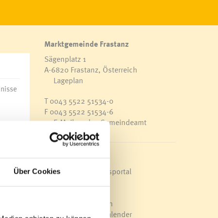
Marktgemeinde Frastanz
Sägenplatz 1
A-6820 Frastanz, Österreich
Lageplan
bnisse
T
0043 5522 51534-0
F 0043 5522 51534-6
E-Mail an das Gemeindeamt
e
Schnellzugriff
Veröffentlichungsportal
Über Cookies
Blackout
Ortsplan
Bürgermeldungen
Veranstaltungskalender