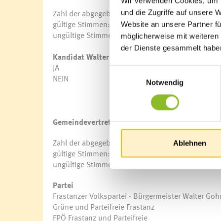
Wir verwenden Cookies, um I
Zahl der abgegebenen Stimmen: 2.273
und die Zugriffe auf unsere 
gültige Stimmen: 2.132
Website an unsere Partner fü
ungültige Stimmen: 141
möglicherweise mit weiteren
der Dienste gesammelt habe
Kandidat Walter Gohm
Stimmen
Prozent
JA
1.837
86,16
Einwilligungsauswahl
NEIN
295
13,84
Notwendig
Gemeindevertretungswahl
Zahl der abgegebenen Stimmen: 2.273
Ablehnen
gültige Stimmen: 2.180
ungültige Stimmen: 93
Partei
Frastanzer Volkspartei - Bürgermeister Walter Go
Grüne und Parteifreie Frastanz
FPÖ Frastanz und Parteifreie