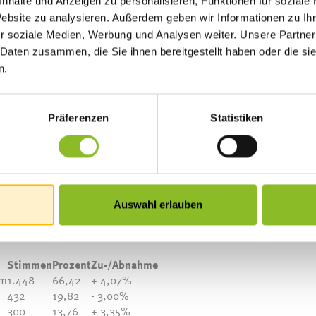
nhalte und Anzeigen zu personalisieren, Funktionen für soziale
Website zu analysieren. Außerdem geben wir Informationen zu I
r soziale Medien, Werbung und Analysen weiter. Unsere Partner
 Daten zusammen, die Sie ihnen bereitgestellt haben oder die s
n.
Präferenzen
Statistiken
Auswahl erlauben
Stimmen
Prozent
Zu-/Abnahme
hm
1.448
66,42
+ 4,07%
432
19,82
- 3,00%
300
13,76
+ 3,35%