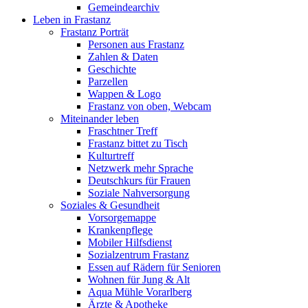
Gemeindearchiv
Leben in Frastanz
Frastanz Porträt
Personen aus Frastanz
Zahlen & Daten
Geschichte
Parzellen
Wappen & Logo
Frastanz von oben, Webcam
Miteinander leben
Fraschtner Treff
Frastanz bittet zu Tisch
Kulturtreff
Netzwerk mehr Sprache
Deutschkurs für Frauen
Soziale Nahversorgung
Soziales & Gesundheit
Vorsorgemappe
Krankenpflege
Mobiler Hilfsdienst
Sozialzentrum Frastanz
Essen auf Rädern für Senioren
Wohnen für Jung & Alt
Aqua Mühle Vorarlberg
Ärzte & Apotheke