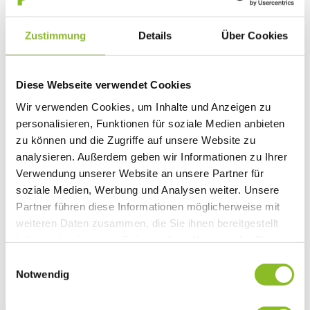
Vereinsleben
Vereinsservice
Zustimmung
Details
Über Cookies
Liste der Frastanzer Vereine
Veranstaltungen
Veranstaltungskalender
Wirtschaft
Diese Webseite verwendet Cookies
Unternehmen & Standort
Nahversorgerliste
Wir verwenden Cookies, um Inhalte und Anzeigen zu
Betriebe
personalisieren, Funktionen für soziale Medien anbieten
Wirtschaftsstandort Frastanz
Gemeindeentwicklung
zu können und die Zugriffe auf unsere Website zu
Wige Frastanz
analysieren. Außerdem geben wir Informationen zu Ihrer
Wirtschaftsgemeinschaft
Verwendung unserer Website an unsere Partner für
Herbstmarkt
Der Walgauer
soziale Medien, Werbung und Analysen weiter. Unsere
Tourismus
Partner führen diese Informationen möglicherweise mit
Gastronomie
weiteren Daten zusammen, die Sie ihnen bereitgestellt
Unterkünfte
Wandern in Frastanz
haben oder die sie im Rahmen Ihrer Nutzung der Dienste
Naturbad Untere Au
gesammelt haben.
Einwilligungsauswahl
Schwimmbad Felsenau
Vorarlberger Museumswelt
Notwendig
Tabakausstellung