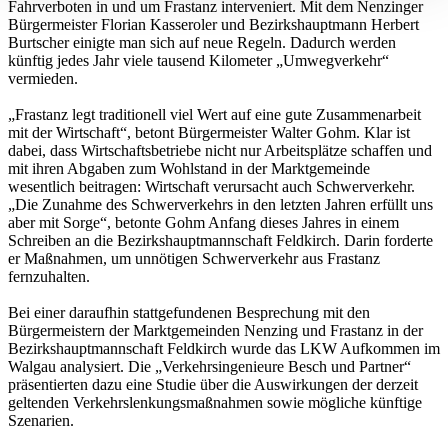
Fahrverboten in und um Frastanz interveniert. Mit dem Nenzinger
Bürgermeister Florian Kasseroler und Bezirkshauptmann Herbert
Burtscher einigte man sich auf neue Regeln. Dadurch werden
künftig jedes Jahr viele tausend Kilometer „Umwegverkehr“
vermieden.
„Frastanz legt traditionell viel Wert auf eine gute Zusammenarbeit
mit der Wirtschaft“, betont Bürgermeister Walter Gohm. Klar ist
dabei, dass Wirtschaftsbetriebe nicht nur Arbeitsplätze schaffen und
mit ihren Abgaben zum Wohlstand in der Marktgemeinde
wesentlich beitragen: Wirtschaft verursacht auch Schwerverkehr.
„Die Zunahme des Schwerverkehrs in den letzten Jahren erfüllt uns
aber mit Sorge“, betonte Gohm Anfang dieses Jahres in einem
Schreiben an die Bezirkshauptmannschaft Feldkirch. Darin forderte
er Maßnahmen, um unnötigen Schwerverkehr aus Frastanz
fernzuhalten.
Bei einer daraufhin stattgefundenen Besprechung mit den
Bürgermeistern der Marktgemeinden Nenzing und Frastanz in der
Bezirkshauptmannschaft Feldkirch wurde das LKW Aufkommen im
Walgau analysiert. Die „Verkehrsingenieure Besch und Partner“
präsentierten dazu eine Studie über die Auswirkungen der derzeit
geltenden Verkehrslenkungsmaßnahmen sowie mögliche künftige
Szenarien.