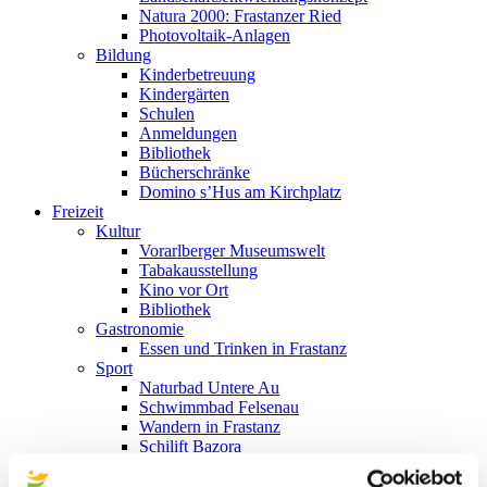
Natura 2000: Frastanzer Ried
Photovoltaik-Anlagen
Bildung
Kinderbetreuung
Kindergärten
Schulen
Anmeldungen
Bibliothek
Bücherschränke
Domino s’Hus am Kirchplatz
Freizeit
Kultur
Vorarlberger Museumswelt
Tabakausstellung
Kino vor Ort
Bibliothek
Gastronomie
Essen und Trinken in Frastanz
Sport
Naturbad Untere Au
Schwimmbad Felsenau
Wandern in Frastanz
Schilift Bazora
Spiel- und Sportstätten
Bewegt ins Alter