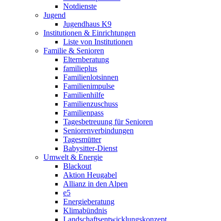
Notdienste
Jugend
Jugendhaus K9
Institutionen & Einrichtungen
Liste von Institutionen
Familie & Senioren
Elternberatung
familieplus
Familienlotsinnen
Familienimpulse
Familienhilfe
Familienzuschuss
Familienpass
Tagesbetreuung für Senioren
Seniorenverbindungen
Tagesmütter
Babysitter-Dienst
Umwelt & Energie
Blackout
Aktion Heugabel
Allianz in den Alpen
e5
Energieberatung
Klimabündnis
Landschaftsentwicklungskonzept