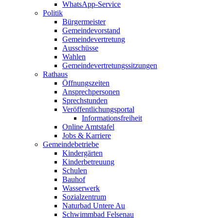
WhatsApp-Service
Politik
Bürgermeister
Gemeindevorstand
Gemeindevertretung
Ausschüsse
Wahlen
Gemeindevertretungssitzungen
Rathaus
Öffnungszeiten
Ansprechpersonen
Sprechstunden
Veröffentlichungsportal
Informationsfreiheit
Online Amtstafel
Jobs & Karriere
Gemeindebetriebe
Kindergärten
Kinderbetreuung
Schulen
Bauhof
Wasserwerk
Sozialzentrum
Naturbad Untere Au
Schwimmbad Felsenau