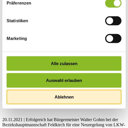
Präferenzen
Statistiken
Startseite
Übersicht
News
Marketing
News
Erfolgreiche Initiative zur
Begrenzung des
Alle zulassen
Schwerverkehrs
Auswahl erlauben
LKW-Fahrverbote werden so gestaltet, dass für den regional
entstehenden LKW-Verkehr die jeweils kürzesten Verbindungen
Ablehnen
von bzw. zur Autobahn benutzt werden können.
20.11.2021 | Erfolgreich hat Bürgermeister Walter Gohm bei der
Bezirkshauptmannschaft Feldkirch für eine Neuregelung von LKW-