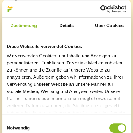
Fellengatter: 15.01.2022
Frastafeders: 22.01.2022
Sonnenheim: 22.01.2022
Zustimmung
Details
Über Cookies
Die Funkenzünfte bitten, die Weihnachtsbäume (frei
von Girlanden und Lametta) gut sichtbar bereits am
Morgen des entsprechenden Tages am Straßenrand zu
Diese Webseite verwendet Cookies
platzieren. Bäume, welche nicht rechtzeitig
bereitliegen, können nicht abgeholt werden. Speziell
Wir verwenden Cookies, um Inhalte und Anzeigen zu
für Fellengatter bittet die Funkenzunft, die Bäume in
personalisieren, Funktionen für soziale Medien anbieten
der Früh an den Hauptverbindungen zu platzieren.
zu können und die Zugriffe auf unsere Website zu
analysieren. Außerdem geben wir Informationen zu Ihrer
Verwendung unserer Website an unsere Partner für
soziale Medien, Werbung und Analysen weiter. Unsere
Partner führen diese Informationen möglicherweise mit
Marktgemeinde Frastanz
weiteren Daten zusammen, die Sie ihnen bereitgestellt
Sägenplatz 1
haben oder die sie im Rahmen Ihrer Nutzung der Dienste
A-6820 Frastanz, Österreich
gesammelt haben.
Einwilligungsauswahl
Lageplan
Notwendig