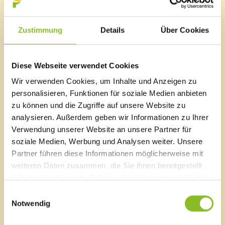
Kabine oder einen Liegestuhlschrank angemietet
haben, werden gebeten, diese bis spätestens 08.
September 2019 zu räumen und die Schlüssel an der
Zustimmung
Details
Über Cookies
Kassa zurückzugeben.
Dank an die Badegäste
Diese Webseite verwendet Cookies
Die Betreiber der beiden Freibäder bedanken sich
herzlich bei allen Badegästen für ihren Besuch und
Wir verwenden Cookies, um Inhalte und Anzeigen zu
freuen sich schon auf das nächste Jahr.
personalisieren, Funktionen für soziale Medien anbieten
zu können und die Zugriffe auf unsere Website zu
analysieren. Außerdem geben wir Informationen zu Ihrer
Verwendung unserer Website an unsere Partner für
soziale Medien, Werbung und Analysen weiter. Unsere
Marktgemeinde Frastanz
Partner führen diese Informationen möglicherweise mit
Sägenplatz 1
weiteren Daten zusammen, die Sie ihnen bereitgestellt
A-6820 Frastanz, Österreich
haben oder die sie im Rahmen Ihrer Nutzung der Dienste
Lageplan
gesammelt haben.
Einwilligungsauswahl
Notwendig
T
0043 5522 51534-0
F 0043 5522 51534-6