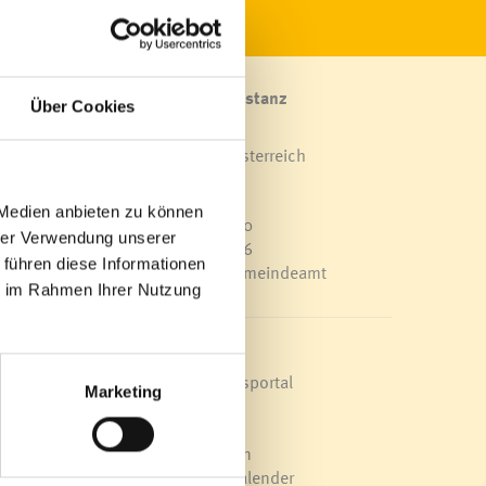
Marktgemeinde Frastanz
Über Cookies
Sägenplatz 1
A-6820 Frastanz, Österreich
Lageplan
 Medien anbieten zu können
T
0043 5522 51534-0
hrer Verwendung unserer
F 0043 5522 51534-6
 führen diese Informationen
E-Mail an das Gemeindeamt
ie im Rahmen Ihrer Nutzung
Schnellzugriff
Veröffentlichungsportal
Marketing
Blackout
Ortsplan
Bürgermeldungen
Veranstaltungskalender