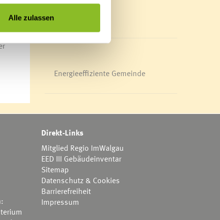
Mediathek
News Archiv
Alle zulassen
er
Energieeffiziente Gemeinde
Direkt-Links
Mitglied Regio ImWalgau
EED III Gebäudeinventar
Sitemap
Datenschutz & Cookies
Barrierefreiheit
h:
Impressum
terium