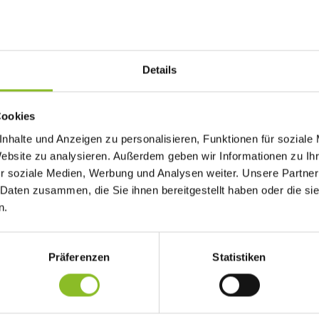
Details
Cookies
em 27. März 2025, 19:30 Uhr, im Adalbert-Welte-Saal stattfindenden
nhalte und Anzeigen zu personalisieren, Funktionen für soziale
devertretung eingeladen.
Website zu analysieren. Außerdem geben wir Informationen zu I
r soziale Medien, Werbung und Analysen weiter. Unsere Partner
 Daten zusammen, die Sie ihnen bereitgestellt haben oder die s
n.
evertreter
Präferenzen
Statistiken
ern
eindevorstandes
eisters