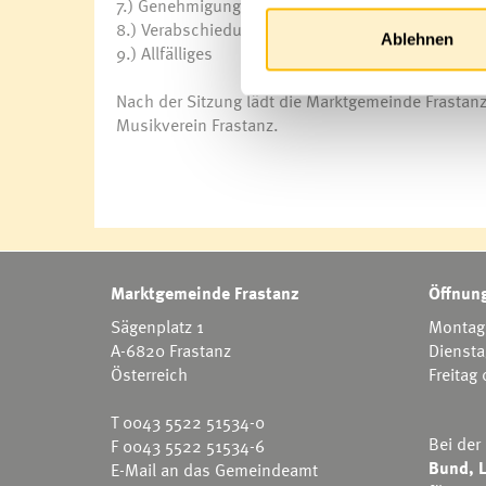
7.) Genehmigung der Niederschrift der letzten öffe
8.) Verabschiedung von Gemeindemandatarinnen
Ablehnen
9.) Allfälliges
Nach der Sitzung lädt die Marktgemeinde Frastan
Musikverein Frastanz.
Marktgemeinde Frastanz
Öffnung
Sägenplatz 1
Montag 
A-6820 Frastanz
Diensta
Österreich
Freitag
T
0043 5522 51534-0
Bei der
F 0043 5522 51534-6
Bund, L
E-Mail an das Gemeindeamt