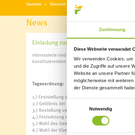
Startseite
Übersicht
News
News
Zustimmung
Einladung zur konstituierenden Sitzung
Diese Webseite verwendet 
Interessierte sind herzlich zu der am Donnerstag, d
Wir verwenden Cookies, um I
konstituierenden Sitzung der neu gewählten Gemein
und die Zugriffe auf unsere 
Website an unsere Partner fü
möglicherweise mit weiteren
Tagesordnung:
der Dienste gesammelt habe
1.) Feststellung der Beschlussfähigkeit
Einwilligungsauswahl
2.) Gelöbnis der Gemeindevertreterinnen/Gemeind
Notwendig
3.) Bestellung von Schriftführerinnen/Schriftführ
4.) Festsetzung der Zahl der Mitglieder des Gem
5.) Wahl des Gemeindevorstandes
6.) Wahl der Vizebürgermeisterin/des Vizebürgerm