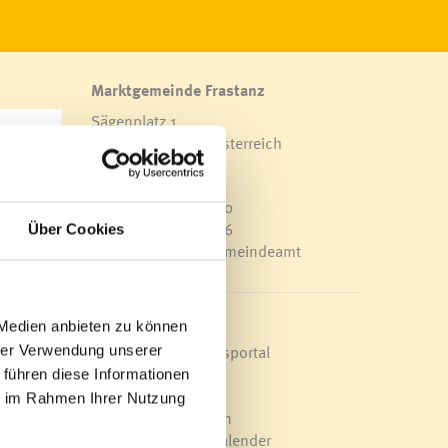
Marktgemeinde Frastanz
Sägenplatz 1
A-6820 Frastanz, Österreich
Lageplan
T
0043 5522 51534-0
F 0043 5522 51534-6
Über Cookies
E-Mail an das Gemeindeamt
Schnellzugriff
 Medien anbieten zu können
Veröffentlichungsportal
hrer Verwendung unserer
Blackout
 führen diese Informationen
Ortsplan
ie im Rahmen Ihrer Nutzung
ng -
Bürgermeldungen
Veranstaltungskalender