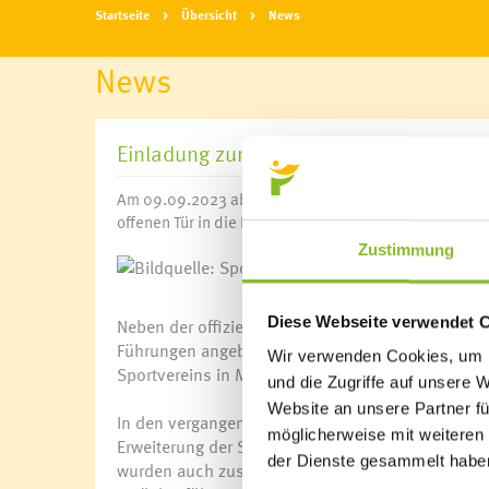
Startseite
Übersicht
News
News
Einladung zur Eröffnung
Am 09.09.2023 ab 14:00 Uhr lädt die Marktgemeinde
offenen Tür in die Freizeit- und Sportanlage Untere Au
Zustimmung
Bildquelle: Sport
Diese Webseite verwendet 
Neben der offiziellen Eröffnung durch LR Martin
Führungen angeboten. Weiters sorgen die Samin
Wir verwenden Cookies, um I
Sportvereins in Meisterschaftsspielen für spannen
und die Zugriffe auf unsere 
Website an unsere Partner fü
In den vergangenen Monaten herrschte reges Treib
möglicherweise mit weiteren
Erweiterung der Spielflächen - den Fußballern st
der Dienste gesammelt habe
wurden auch zusätzliche Parkplätze geschaffen 