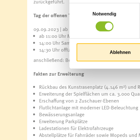
zurückgeführt.
Einwilligungsauswahl
Notwendig
Tag der offenen Türe
09.09.2023 | ab 14:00 Uhr
ab 11:00 Uhr Meisterschaftsspiele der Nachw
14:00 Uhr Saminataler
14:30 Uhr offizielle Eröffnung durch LR Marti
Ablehnen
anschließend: Besichtigung der Sport- und Freize
Fakten zur Erweiterung
Rückbau des Kunstrasenplatz (4.146 m²) und
Erweiterung der Spielflächen um ca. 3.000 Qu
Erschaffung von 2 Zuschauer-Ebenen
Flutlichtanlage mit moderner LED-Beleuchtung
Bewässerungsanlage
Erweiterung Parkplätze
Ladestationen für Elektrofahrzeuge
Abstellplätze für Fahrräder sowie Mopeds und 