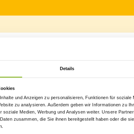
 Frastanz gemeinsam mit dem Sportverein Frastanz zu einem Tag der
 ein.
Details
verein Frastanz
Cookies
a Rüscher sowie der Segnung durch Pfarrer Buschauer, werden
ataler für musikalische und die Nachwuchsmannschaften des
nhalte und Anzeigen zu personalisieren, Funktionen für soziale
de Unterhaltung. Für das leibliche Wohl ist ebenfalls gesorgt.
Website zu analysieren. Außerdem geben wir Informationen zu I
r soziale Medien, Werbung und Analysen weiter. Unsere Partner
en bei der Sport- und Freizeitanlage Untere Au. Im Zuge der
 Daten zusammen, die Sie ihnen bereitgestellt haben oder die s
ehen nun fast 3.000 Quadratmeter mehr an Spielfläche zur Verfügu
n.
sowie der ehemalige Kunstrasenplatz rückgebaut und dem Auwald