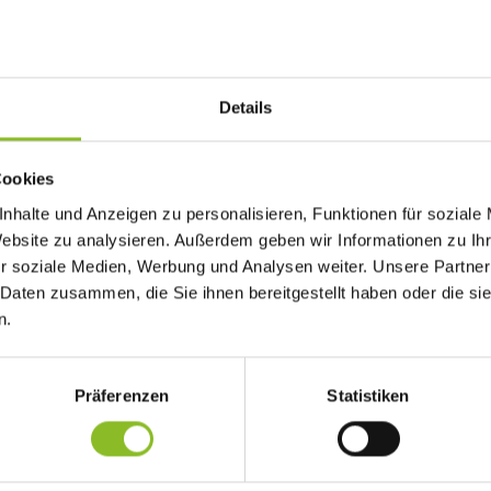
Details
Cookies
en von Fellengatter und Bodenwald am Donnerstag, dem 03. Septembe
nhalte und Anzeigen zu personalisieren, Funktionen für soziale
Website zu analysieren. Außerdem geben wir Informationen zu I
r soziale Medien, Werbung und Analysen weiter. Unsere Partner
 Daten zusammen, die Sie ihnen bereitgestellt haben oder die s
 Turnhalle oder im Innenhof der Volksschule Fellengatter statt. D
n.
mation – Gedankenaustausch - Kommunikation“. Der Wintersportve
irtung.
Präferenzen
Statistiken