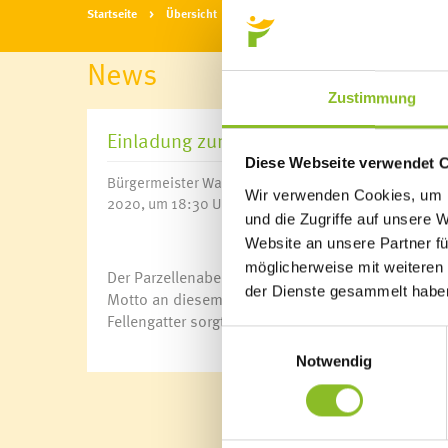
Startseite
Übersicht
News
News
Zustimmung
Einladung zum Parzellengespräch
Diese Webseite verwendet 
Bürgermeister Walter Gohm lädt alle Bewohner*inn
Wir verwenden Cookies, um I
2020, um 18:30 Uhr, zum Gespräch ein.
und die Zugriffe auf unsere 
Website an unsere Partner fü
möglicherweise mit weiteren
Der Parzellenabend findet je nach Witterung in der
der Dienste gesammelt habe
Motto an diesem Abend lautet „Berichte – Infor
Fellengatter sorgt dankenswerterweise für die Bew
Einwilligungsauswahl
Notwendig