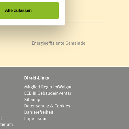
Mediathek
News Archiv
Alle zulassen
Energieeffiziente Gemeinde
Direkt-Links
Mitglied Regio ImWalgau
EED III Gebäudeinventar
Sitemap
Datenschutz & Cookies
Barrierefreiheit
h:
Impressum
terium