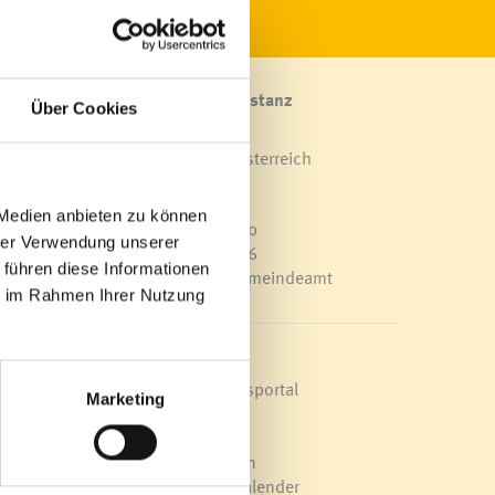
Marktgemeinde Frastanz
Über Cookies
Sägenplatz 1
A-6820 Frastanz, Österreich
Lageplan
r
 Medien anbieten zu können
T
0043 5522 51534-0
hrer Verwendung unserer
F 0043 5522 51534-6
 führen diese Informationen
E-Mail an das Gemeindeamt
ie im Rahmen Ihrer Nutzung
as
rein
Schnellzugriff
Veröffentlichungsportal
Marketing
Blackout
Ortsplan
Bürgermeldungen
Veranstaltungskalender