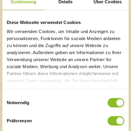
Zustimmung
Details
Über Cookies
Information – Gedankenaustausch - Kommunikation “
und finden bei jeder Witterung satt. Für Bewirtung
sorgen der Plätzleclub Gampelün und der
Wintersportverein Fellengatter.
Diese Webseite verwendet Cookies
Wir verwenden Cookies, um Inhalte und Anzeigen zu
personalisieren, Funktionen für soziale Medien anbieten
zu können und die Zugriffe auf unsere Website zu
analysieren. Außerdem geben wir Informationen zu Ihrer
Marktgemeinde Frastanz
Verwendung unserer Website an unsere Partner für
Sägenplatz 1
soziale Medien, Werbung und Analysen weiter. Unsere
A-6820 Frastanz, Österreich
Partner führen diese Informationen möglicherweise mit
Lageplan
weiteren Daten zusammen, die Sie ihnen bereitgestellt
T
0043 5522 51534-0
haben oder die sie im Rahmen Ihrer Nutzung der Dienste
F 0043 5522 51534-6
gesammelt haben.
Einwilligungsauswahl
E-Mail an das Gemeindeamt
Notwendig
Schnellzugriff
Präferenzen
Veröffentlichungsportal