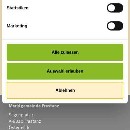
Blackout
Statistiken
Ortsplan
Bürgermeldungen
Veranstaltungskalender
Marketing
Mediathek
News Archiv
Alle zulassen
Energieeffiziente Gemeinde
Auswahl erlauben
Ablehnen
Marktgemeinde Frastanz
Sägenplatz 1
A-6820 Frastanz
Österreich