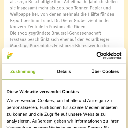
als 1.150 Beschäftigte ihrer Arbeit nach. Jährlich stellen
sie insgesamt mehr als 400.000 Tonnen Papier und
Wellpappe her, von denen mehr als die Hälfte für den
Export bestimmt sind. Dr. Dieter Gruber zieht in der
Konzern-Zentrale in Frastanz die Fäden.
Die 1902 gegründete Brauerei-Genossenschaft
Frastanz beschränkt sich eher auf den Vorarlberger
Markt. 95 Prozent des Frastanzer Bieres werden im
Land getrunken. Mit dem Verkauf von tausend weiteren
Genossenschaftsanteilen in diesem Jahr ist das
Unternehmen nun noch stärker in der Region
verankert. Mit dieser Strategie will der Betrieb seine
Zustimmung
Details
Über Cookies
Eigenständigkeit langfristig sichern und dem „Verkauf
an einen Konzern” vorbeugen. Mit dem Verkaufserlös
werden ein neues Sudhaus und ein Gärkeller
Diese Webseite verwendet Cookies
finanziert. Damit will das Unternehmen die Produktion
Wir verwenden Cookies, um Inhalte und Anzeigen zu
von derzeit 40.000 Hektolitern auf künftig 50.000
Hektoliter Bier jährlich steigern.
personalisieren, Funktionen für soziale Medien anbieten
zu können und die Zugriffe auf unsere Website zu
analysieren. Außerdem geben wir Informationen zu Ihrer
Kurt Michelini und Dr. Dieter Gruber werden beim
Verwendung unserer Website an unsere Partner für