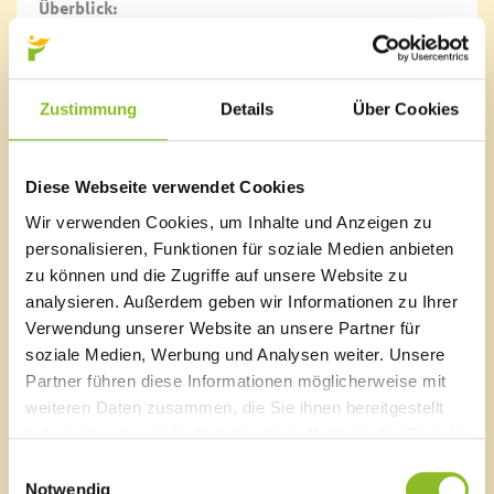
Überblick:
07. Oktober 2017, 10:00 – 12:30 Uhr
im Gemeindepark Frastanz (bei Schlechtwetter im
Adalbert-Welte-Saal)
Abschluss der Kindermeilen-Kampagne und der
Zustimmung
Details
Über Cookies
Schoolbiker-Aktion
Abschluss des Fahrradwettbewerbs
Freilandspiele für Kinder
Diese Webseite verwendet Cookies
Glücksrad
Wir verwenden Cookies, um Inhalte und Anzeigen zu
Kraut einmachen – Obst- und Gartenbauverein
Frastanz
personalisieren, Funktionen für soziale Medien anbieten
Unterhaltung mit „soundcheck“
zu können und die Zugriffe auf unsere Website zu
Für Bewirtung ist gesorgt
analysieren. Außerdem geben wir Informationen zu Ihrer
Verwendung unserer Website an unsere Partner für
soziale Medien, Werbung und Analysen weiter. Unsere
Partner führen diese Informationen möglicherweise mit
Marktgemeinde Frastanz
weiteren Daten zusammen, die Sie ihnen bereitgestellt
haben oder die sie im Rahmen Ihrer Nutzung der Dienste
Sägenplatz 1
gesammelt haben.
A-6820 Frastanz, Österreich
Einwilligungsauswahl
Lageplan
Notwendig