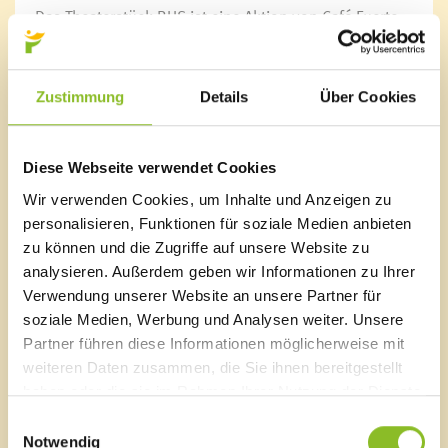
Das Theaterstück BUS ist eine Aktion von Café Fuerte,
das laut Eigendefinition großes Theater an kleinen
Orten zeigt. BUS ist Kabarett, Weltverbesserung und
Unfug, ein Abgesang an die automobile Ära, eine
Zustimmung
Details
Über Cookies
Zukunftsvision und ein gemeinsames Erlebnis. Denn
wenn der Karren feststeckt, müssen alle ran. Wir sitzen
schließlich alle im selben Bus.
Diese Webseite verwendet Cookies
Karten
Wir verwenden Cookies, um Inhalte und Anzeigen zu
Reservieren Sie sich einen Platz in der Bürgerservice-
personalisieren, Funktionen für soziale Medien anbieten
Stelle im Rathaus Frastanz unter der Tel. Nr. 05522 515
zu können und die Zugriffe auf unsere Website zu
34.
analysieren. Außerdem geben wir Informationen zu Ihrer
Verwendung unserer Website an unsere Partner für
soziale Medien, Werbung und Analysen weiter. Unsere
Partner führen diese Informationen möglicherweise mit
Marktgemeinde Frastanz
weiteren Daten zusammen, die Sie ihnen bereitgestellt
haben oder die sie im Rahmen Ihrer Nutzung der Dienste
Sägenplatz 1
gesammelt haben.
A-6820 Frastanz, Österreich
Einwilligungsauswahl
Lageplan
Notwendig