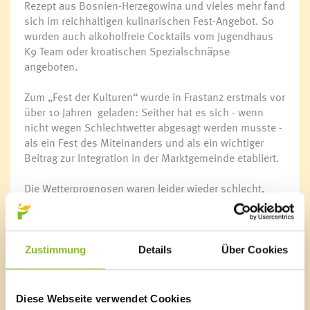
Rezept aus Bosnien-Herzegowina und vieles mehr fand
sich im reichhaltigen kulinarischen Fest-Angebot. So
wurden auch alkoholfreie Cocktails vom Jugendhaus
K9 Team oder kroatischen Spezialschnäpse
angeboten.
Zum „Fest der Kulturen“ wurde in Frastanz erstmals vor
über 10 Jahren geladen: Seither hat es sich - wenn
nicht wegen Schlechtwetter abgesagt werden musste -
als ein Fest des Miteinanders und als ein wichtiger
Beitrag zur Integration in der Marktgemeinde etabliert.
Die Wetterprognosen waren leider wieder schlecht,
sodass sich die Organisatoren rund um
Vizebürgermeisterin Ilse Mock für eine Verlegung des
Festes vom Gemeindepark zum Feuerwehrhaus
entscheiden mussten. Wenngleich das Ambiente bei
Zustimmung
Details
Über Cookies
Schönwetter im Park natürlich unvergleichlich ist - die
Stimmung beim Fest der Kulturen war auch im Haus
der Floriani-Jünger bestens.
Diese Webseite verwendet Cookies