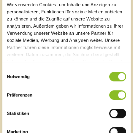
Wir verwenden Cookies, um Inhalte und Anzeigen zu
Dazu trug der Musikverein Frastanz unter Kapellmeister
personalisieren, Funktionen für soziale Medien anbieten
Martin Madlener mit flotter Musik natürlich wesentlich
bei. Neben den Vereinen bzw. Delegationen und
zu können und die Zugriffe auf unsere Website zu
Bürgern aus Kroatien, Bosnien, dem Irak, der Türkei,
analysieren. Außerdem geben wir Informationen zu Ihrer
Ungarn und Afrika waren auch zahlreiche Ortsvereine
Verwendung unserer Website an unsere Partner für
mit von der Partie: Der Tennisclub, der Trachtenverein,
soziale Medien, Werbung und Analysen weiter. Unsere
der Weltladen, die Offene Jugendarbeit, der Kneipp-
Partner führen diese Informationen möglicherweise mit
Aktiv Club, die Spielgruppe Sonnenschein und auch
weiteren Daten zusammen, die Sie ihnen bereitgestellt
die Marktgemeinde selbst informierten an Ständen
haben oder die sie im Rahmen Ihrer Nutzung der Dienste
über ihre Aktivitäten und Angebote. Ein
gesammelt haben.
Einwilligungsauswahl
Luftballonwettbewerb und ein Quiz sorgten zusätzlich
Notwendig
für Abwechslung und Unterhaltung.
Bildergalerie
Präferenzen
Statistiken
Marktgemeinde Frastanz
Marketing