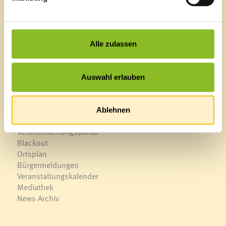
Sägenplatz 1
A-6820 Frastanz, Österreich
Lageplan
Alle zulassen
T
0043 5522 51534-0
F 0043 5522 51534-6
Auswahl erlauben
E-Mail an das Gemeindeamt
Ablehnen
Schnellzugriff
Veröffentlichungsportal
Blackout
Ortsplan
Bürgermeldungen
Veranstaltungskalender
Mediathek
News Archiv