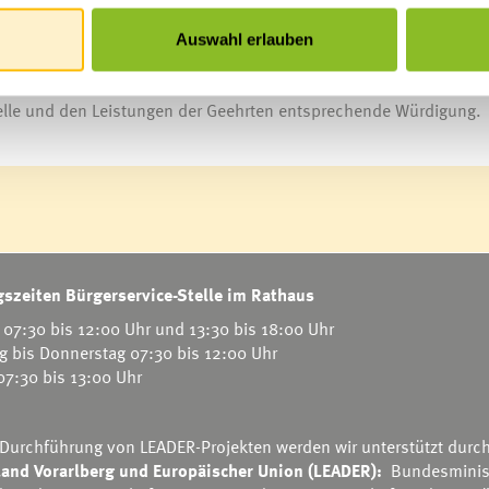
 ist Walter „Cebi“ Gabriel. Alexander Bischof (Schachclub) und Wa
ts seit 20 Jahren als Funktionäre in ihren Vereinen engagiert.
Auswahl erlauben
 Funktionäre und ihre Familienangehörigen zu einem gemeinsamen
elle und den Leistungen der Geehrten entsprechende Würdigung.
szeiten Bürgerservice-Stelle im Rathaus
07:30 bis 12:00 Uhr und 13:30 bis 18:00 Uhr
g bis Donnerstag 07:30 bis 12:00 Uhr
 07:30 bis 13:00 Uhr
 Durchführung von LEADER-Projekten werden wir unterstützt durc
and Vorarlberg und Europäischer Union (LEADER):
Bundesminis