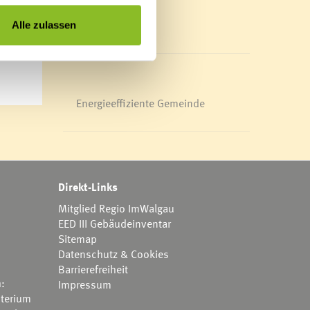
ltraud
Mediathek
News Archiv
Alle zulassen
Energieeffiziente Gemeinde
Direkt-Links
Mitglied Regio ImWalgau
EED III Gebäudeinventar
Sitemap
Datenschutz & Cookies
Barrierefreiheit
h:
Impressum
terium