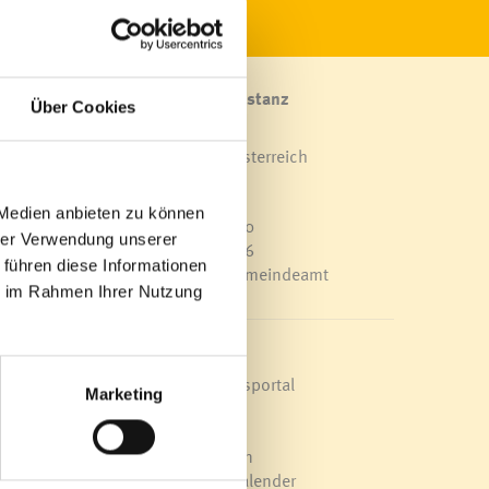
Marktgemeinde Frastanz
Über Cookies
Sägenplatz 1
A-6820 Frastanz, Österreich
Lageplan
 Medien anbieten zu können
T
0043 5522 51534-0
hrer Verwendung unserer
F 0043 5522 51534-6
 führen diese Informationen
E-Mail an das Gemeindeamt
ie im Rahmen Ihrer Nutzung
annes
Schnellzugriff
Figl.
Veröffentlichungsportal
Marketing
ie
Blackout
Ortsplan
briel
Bürgermeldungen
Veranstaltungskalender