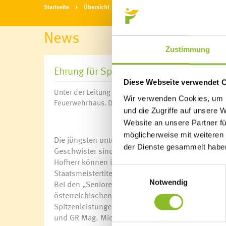
Startseite
Übersicht
News
News
Zustimmung
Ehrung für Sportler und Funktionäre
Diese Webseite verwendet 
Unter der Leitung von GR Mag. Michaela Gort lud de
Wir verwenden Cookies, um I
Feuerwehrhaus. Dort wurden erfolgreiche Sportler un
und die Zugriffe auf unsere 
Website an unsere Partner fü
möglicherweise mit weiteren
Die jüngsten unter den neuen Ehrenzeichenträgern
der Dienste gesammelt habe
Geschwister sind beide Landesmeisterinnen ihrer
Hofherr können in ihrer Disziplin Klettern sogar a
Einwilligungsauswahl
Staatsmeistertitel verweisen. Leo Summer und Celi
Notwendig
Bei den „Senioren“ glänzte im abgelaufenen Jahr e
österreichischen Slalom-Masters gewinnen konnte.
Spitzenleistungen - auch er erfüllte die Kriterie
und GR Mag. Michaela Gort geehrt.