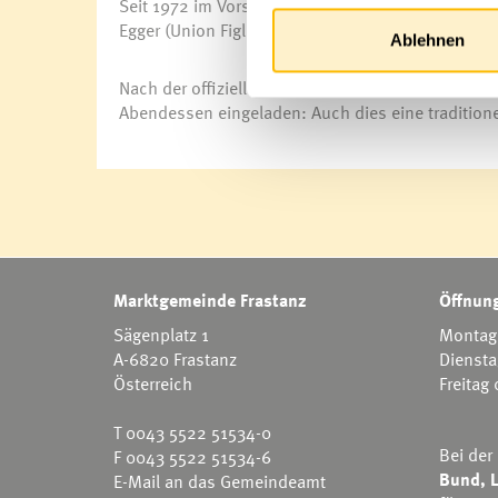
Seit 1972 im Vorstand der Union Figl Fan Frastanz
Egger (Union Figl Fan) sind ebenfalls jeweils berei
Ablehnen
Nach der offiziellen Ehrung waren die Sportler,
Abendessen eingeladen: Auch dies eine tradition
Marktgemeinde Frastanz
Öffnung
Sägenplatz 1
Montag 
A-6820 Frastanz
Diensta
Österreich
Freitag
T
0043 5522 51534-0
Bei der
F 0043 5522 51534-6
Bund, L
E-Mail an das Gemeindeamt