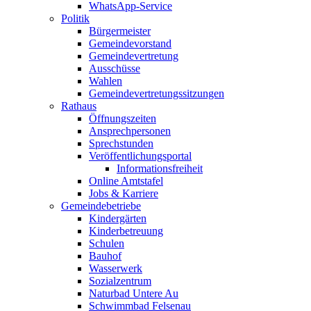
WhatsApp-Service
Politik
Bürgermeister
Gemeindevorstand
Gemeindevertretung
Ausschüsse
Wahlen
Gemeindevertretungssitzungen
Rathaus
Öffnungszeiten
Ansprechpersonen
Sprechstunden
Veröffentlichungsportal
Informationsfreiheit
Online Amtstafel
Jobs & Karriere
Gemeindebetriebe
Kindergärten
Kinderbetreuung
Schulen
Bauhof
Wasserwerk
Sozialzentrum
Naturbad Untere Au
Schwimmbad Felsenau