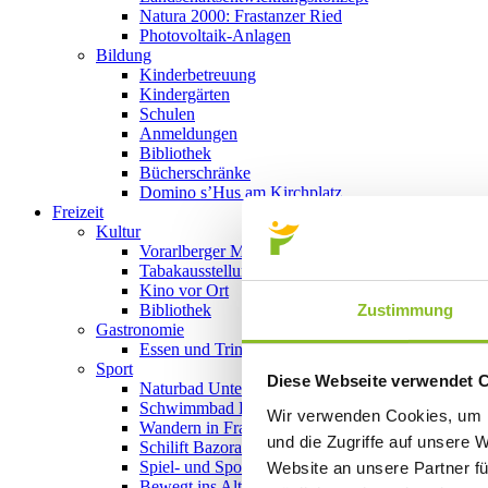
Natura 2000: Frastanzer Ried
Photovoltaik-Anlagen
Bildung
Kinderbetreuung
Kindergärten
Schulen
Anmeldungen
Bibliothek
Bücherschränke
Domino s’Hus am Kirchplatz
Freizeit
Kultur
Vorarlberger Museumswelt
Tabakausstellung
Kino vor Ort
Zustimmung
Bibliothek
Gastronomie
Essen und Trinken in Frastanz
Sport
Diese Webseite verwendet 
Naturbad Untere Au
Schwimmbad Felsenau
Wir verwenden Cookies, um I
Wandern in Frastanz
und die Zugriffe auf unsere 
Schilift Bazora
Spiel- und Sportstätten
Website an unsere Partner fü
Bewegt ins Alter