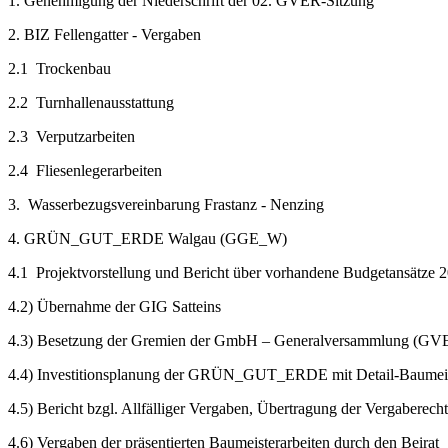
1. Genehmigung der Niederschrift der 02. GVER-Sitzung
2. BIZ Fellengatter - Vergaben
2.1 Trockenbau
2.2 Turnhallenausstattung
2.3 Verputzarbeiten
2.4 Fliesenlegerarbeiten
3. Wasserbezugsvereinbarung Frastanz - Nenzing
4. GRÜN_GUT_ERDE Walgau (GGE_W)
4.1 Projektvorstellung und Bericht über vorhandene Budgetansätze 
4.2) Übernahme der GIG Satteins
4.3) Besetzung der Gremien der GmbH – Generalversammlung (GVER
4.4) Investitionsplanung der GRÜN_GUT_ERDE mit Detail-Baumeis
4.5) Bericht bzgl. Allfälliger Vergaben, Übertragung der Vergaber
4.6) Vergaben der präsentierten Baumeisterarbeiten durch den Beirat