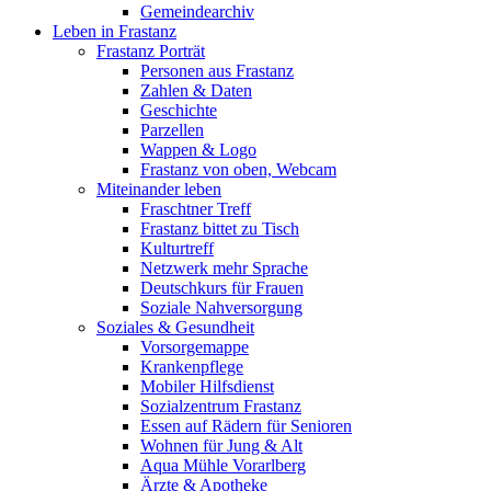
Gemeindearchiv
Leben in Frastanz
Frastanz Porträt
Personen aus Frastanz
Zahlen & Daten
Geschichte
Parzellen
Wappen & Logo
Frastanz von oben, Webcam
Miteinander leben
Fraschtner Treff
Frastanz bittet zu Tisch
Kulturtreff
Netzwerk mehr Sprache
Deutschkurs für Frauen
Soziale Nahversorgung
Soziales & Gesundheit
Vorsorgemappe
Krankenpflege
Mobiler Hilfsdienst
Sozialzentrum Frastanz
Essen auf Rädern für Senioren
Wohnen für Jung & Alt
Aqua Mühle Vorarlberg
Ärzte & Apotheke