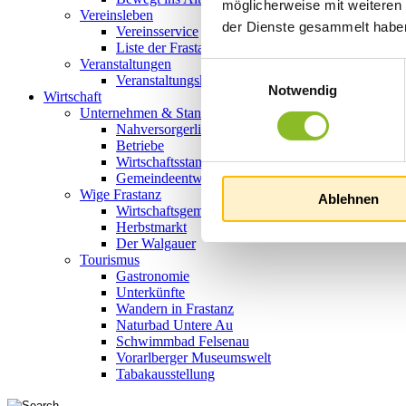
möglicherweise mit weiteren
Vereinsleben
der Dienste gesammelt habe
Vereinsservice
Liste der Frastanzer Vereine
Veranstaltungen
Einwilligungsauswahl
Veranstaltungskalender
Notwendig
Wirtschaft
Unternehmen & Standort
Nahversorgerliste
Betriebe
Wirtschaftsstandort Frastanz
Gemeindeentwicklung
Wige Frastanz
Ablehnen
Wirtschaftsgemeinschaft
Herbstmarkt
Der Walgauer
Tourismus
Gastronomie
Unterkünfte
Wandern in Frastanz
Naturbad Untere Au
Schwimmbad Felsenau
Vorarlberger Museumswelt
Tabakausstellung