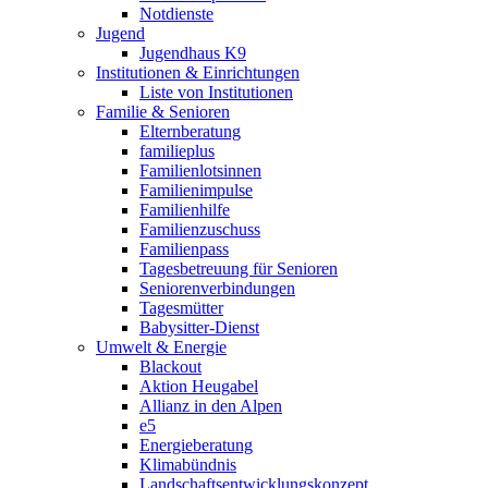
Notdienste
Jugend
Jugendhaus K9
Institutionen & Einrichtungen
Liste von Institutionen
Familie & Senioren
Elternberatung
familieplus
Familienlotsinnen
Familienimpulse
Familienhilfe
Familienzuschuss
Familienpass
Tagesbetreuung für Senioren
Seniorenverbindungen
Tagesmütter
Babysitter-Dienst
Umwelt & Energie
Blackout
Aktion Heugabel
Allianz in den Alpen
e5
Energieberatung
Klimabündnis
Landschaftsentwicklungskonzept