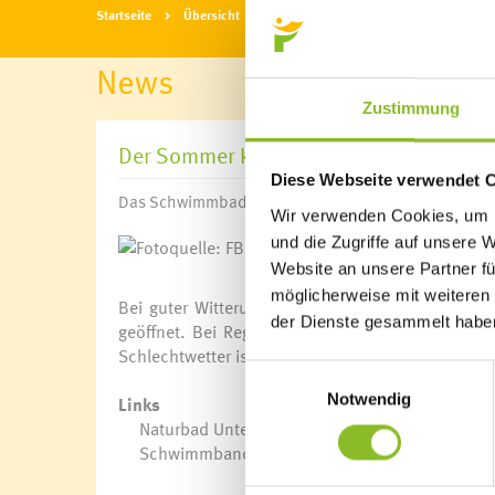
Startseite
Übersicht
News
News
Zustimmung
Der Sommer kann kommen
Diese Webseite verwendet 
Das Schwimmbad Felsenau und das Naturbad Untere A
Wir verwenden Cookies, um I
und die Zugriffe auf unsere 
Fotoquelle: FBF/Lisa 
Website an unsere Partner fü
möglicherweise mit weiteren
Bei guter Witterung und entsprechenden Tempera
der Dienste gesammelt habe
geöffnet. Bei Regen im Juni, Juli und August g
Schlechtwetter ist in den drei Monaten das Bad v
Einwilligungsauswahl
Notwendig
Links
Naturbad Untere Au
Schwimmband Felsenau