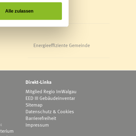
Mediathek
News Archiv
Alle zulassen
Energieeffiziente Gemeinde
Direkt-Links
Mitglied Regio ImWalgau
EED III Gebäudeinventar
Sitemap
Datenschutz & Cookies
Barrierefreiheit
h:
Impressum
terium