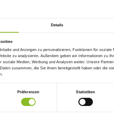
Details
Cookies
u starten am 01. Mai 2025 in die neue Badesaison.
nhalte und Anzeigen zu personalisieren, Funktionen für soziale
Website zu analysieren. Außerdem geben wir Informationen zu I
Mathis
r soziale Medien, Werbung und Analysen weiter. Unsere Partner
 Daten zusammen, die Sie ihnen bereitgestellt haben oder die s
turen sind die Frastanzer Freibäder täglich von 09:00 bis 20:
n.
reift die Schwimm-dich-fit-Garantie im Schwimmbad Felsenau: Au
on 09:00 bis 12:00 Uhr geöffnet.
Präferenzen
Statistiken