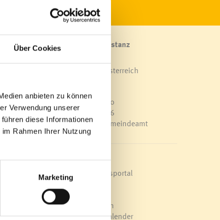
Marktgemeinde Frastanz
Über Cookies
Sägenplatz 1
A-6820 Frastanz, Österreich
Lageplan
 Medien anbieten zu können
T
0043 5522 51534-0
hrer Verwendung unserer
F 0043 5522 51534-6
 führen diese Informationen
E-Mail an das Gemeindeamt
ie im Rahmen Ihrer Nutzung
00 Uhr
ch bei
Schnellzugriff
Veröffentlichungsportal
Marketing
Blackout
Ortsplan
Bürgermeldungen
Veranstaltungskalender