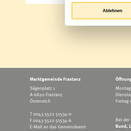
Ablehnen
Marktgemeinde Frastanz
Öffnung
Sägenplatz 1
Montag 
A-6820 Frastanz
Diensta
Österreich
Freitag
T
0043 5522 51534-0
Bei der
F 0043 5522 51534-6
Bund, L
E-Mail an das Gemeindeamt