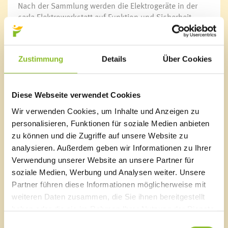
Nach der Sammlung werden die Elektrogeräte in der
carla Elektrowerkstatt auf Funktion und Sicherheit
geprüft und im carla Einkaufspark in Altach zum
Verkauf angeboten. Für nicht mehr funktionierende
Geräte nehmen die Re-Use-Truck-Mitarbeiter auch
Zustimmung
Details
Über Cookies
Reparaturaufträge für die carla Elektrowerkstatt vor Ort
entgegen. Das Team beantwortet bei seinen Stopps
Fragen zum Thema Wiederverwendung und Reparatur.
Damit wird ein wichtiger Beitrag zu einer nachhaltigen
Diese Webseite verwendet Cookies
und funktionierenden Kreislaufwirtschaft geleistet.
Wir verwenden Cookies, um Inhalte und Anzeigen zu
Gleichzeitig schafft Re-Use aber auch zusätzliche
personalisieren, Funktionen für soziale Medien anbieten
Beschäftigungsmöglichkeiten für am Arbeitsmarkt
zu können und die Zugriffe auf unsere Website zu
benachteiligte Personen – etwa in der Sammlung, für
analysieren. Außerdem geben wir Informationen zu Ihrer
die Vorbereitung zur Wiederverwendung in der
Verwendung unserer Website an unsere Partner für
Elektrowerkstatt und im Verkauf. Umweltbewusste
Konsumenten finden im carla Einkaufspark in Altach
soziale Medien, Werbung und Analysen weiter. Unsere
eine breite Palette gut erhaltener und geprüfter Re-Use
Partner führen diese Informationen möglicherweise mit
Geräte.
weiteren Daten zusammen, die Sie ihnen bereitgestellt
haben oder die sie im Rahmen Ihrer Nutzung der Dienste
Mehr Informationen finden Sie unter
gesammelt haben.
Einwilligungsauswahl