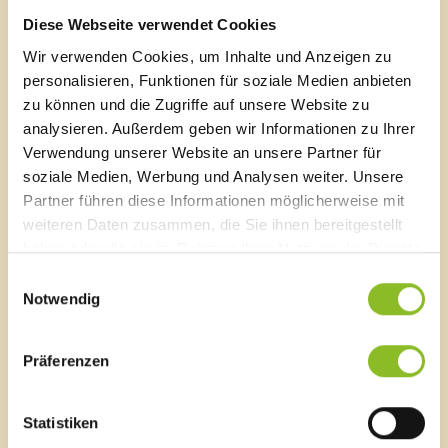
Diese Webseite verwendet Cookies
Wir verwenden Cookies, um Inhalte und Anzeigen zu
Marktgemeinde Frastanz
personalisieren, Funktionen für soziale Medien anbieten
zu können und die Zugriffe auf unsere Website zu
Sägenplatz 1
analysieren. Außerdem geben wir Informationen zu Ihrer
A-6820 Frastanz, Österreich
Lageplan
Verwendung unserer Website an unsere Partner für
soziale Medien, Werbung und Analysen weiter. Unsere
T
0043 5522 51534-0
Partner führen diese Informationen möglicherweise mit
F 0043 5522 51534-6
weiteren Daten zusammen, die Sie ihnen bereitgestellt
E-Mail an das Gemeindeamt
haben oder die sie im Rahmen Ihrer Nutzung der Dienste
gesammelt haben.
Einwilligungsauswahl
Notwendig
Schnellzugriff
Veröffentlichungsportal
Präferenzen
Blackout
Ortsplan
Bürgermeldungen
Statistiken
Veranstaltungskalender