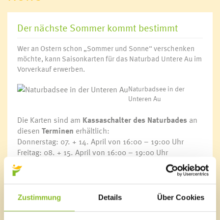
Der nächste Sommer kommt bestimmt
Wer an Ostern schon „Sommer und Sonne“ verschenken
möchte, kann Saisonkarten für das Naturbad Untere Au im
Vorverkauf erwerben.
Naturbadsee in der
Unteren Au
Die Karten sind am
Kassaschalter des Naturbades
an
diesen
Terminen
erhältlich:
Donnerstag: 07. + 14. April von 16:00 – 19:00 Uhr
Freitag: 08. + 15. April von 16:00 – 19:00 Uhr
Samstag: 09. + 16. April von 09:00 – 12:00 Uhr
Link
Naturbad Untere Au
Zustimmung
Details
Über Cookies