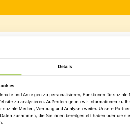
en Frastanzer Pfarrer und Ehrenbürger DDr. Herbert Spieler (Jahrga
Details
le: Dietmar Mathis Fotografie)
Cookies
hicke der Pfarre Frastanz. Sein Wirken reichte wesentlich über de
n engagiertes Mitgestalten bedankten sich die Verantwortlichen de
nhalte und Anzeigen zu personalisieren, Funktionen für soziale
ihung der Ehrenbürgerschaft. Mit dem Frastanzer Ehrenring war de
Website zu analysieren. Außerdem geben wir Informationen zu I
worden.
r soziale Medien, Werbung und Analysen weiter. Unsere Partner
 Daten zusammen, die Sie ihnen bereitgestellt haben oder die s
te viele Menschen zur Mitgestaltung einer lebendigen Gemeinde
n.
verfolgte - gemeinsam mit engagierten Mitstreitern - beharrlich