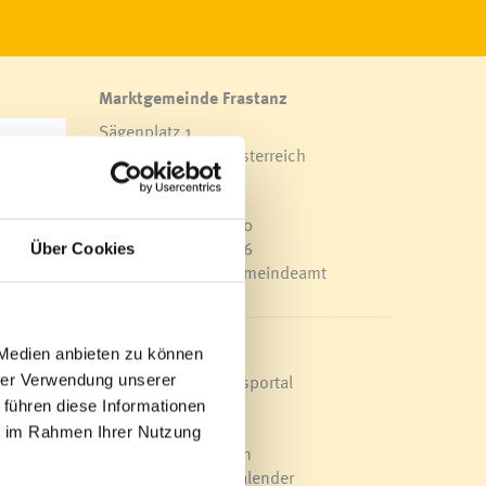
Marktgemeinde Frastanz
Sägenplatz 1
A-6820 Frastanz, Österreich
Lageplan
ng
T
0043 5522 51534-0
F 0043 5522 51534-6
Über Cookies
E-Mail an das Gemeindeamt
n
r
Schnellzugriff
 Medien anbieten zu können
r
Veröffentlichungsportal
hrer Verwendung unserer
Blackout
 führen diese Informationen
Ortsplan
ie im Rahmen Ihrer Nutzung
Bürgermeldungen
Veranstaltungskalender