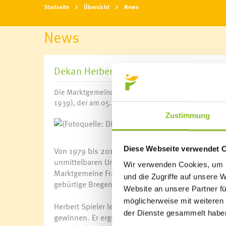
Startseite
Übersicht
News
News
Dekan Herbert Spieler verstorben
Die Marktgemeinde Frastanz trauert um den ehemalig
1939), der am 05.06.2024 verstorben ist.
Zustimmung
(Fotoquel
Diese Webseite verwendet 
Von 1979 bis 2014 lenkte Herbert Spieler die Gesc
unmittelbaren Umkreis der Kirche hinaus. Für sei
Wir verwenden Cookies, um I
Marktgemeine Frastanz im Jahr 2009 mit der Verle
und die Zugriffe auf unsere 
gebürtige Bregenzer bereits 1999 ausgezeichnet 
Website an unsere Partner fü
möglicherweise mit weiteren
Herbert Spieler lebte die Gemeinschaft und konn
der Dienste gesammelt habe
gewinnen. Er ergriff oft selbst die Initiative und 