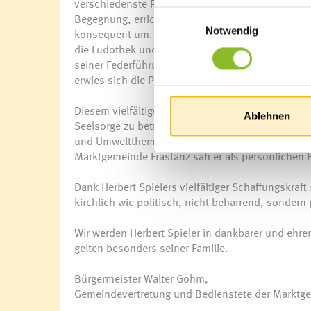
verschiedenste Projekte zum Wohle der Frastanzer
Einwilligungsauswahl
Begegnung, errichtete Startwohnungen für junge 
Notwendig
konsequent um. Ins frühere Mesnerhaus zog über v
die Ludothek und die Bibliothek eingerichtet. Di
seiner Federführung einfühlsam renoviert. Auch
erwies sich die Pfarre unter seiner Ägide als verlä
Diesem vielfältigen Engagement lag stets der Gla
Ablehnen
Seelsorge zu betreiben. Pfarrer Herbert Spieler wa
und Umweltthemen eine dringliche Herausforderun
Marktgemeinde Frastanz sah er als persönlichen B
Dank Herbert Spielers vielfältiger Schaffungskraft 
kirchlich wie politisch, nicht beharrend, sondern 
Wir werden Herbert Spieler in dankbarer und ehr
gelten besonders seiner Familie.
Bürgermeister Walter Gohm,
Gemeindevertretung und Bedienstete der Marktg