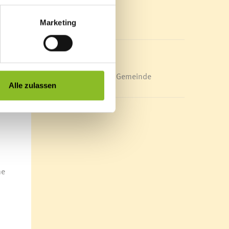
 der
Mediathek
News Archiv
Marketing
den
ter
etzes
Energieeffiziente Gemeinde
Alle zulassen
gen
er
me