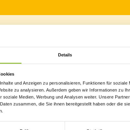
entsteht ein „Outdoor Fun Space“. Mit den Baggerarbeiten erfolgte 
Details
Cookies
Ortszentrum einen Outdoor Fun Space mit verschiedenen Attraktio
nhalte und Anzeigen zu personalisieren, Funktionen für soziale
t und Gemeinderätin Mag. Andrea Lins-Gabriel vom Jugendausschu
Website zu analysieren. Außerdem geben wir Informationen zu I
hrtsstraße zur Samina und zum unteren Teil des Friedhof-Service-
r soziale Medien, Werbung und Analysen weiter. Unsere Partner
rlegt, um einen stufenförmigen Zugang zum Bachbett zu schaffe
 Daten zusammen, die Sie ihnen bereitgestellt haben oder die s
 an heißen Tagen Erfrischung an.
n.
 650 m² neu gestaltet. Ideen dazu brachten 70 Junge und
s rief die Marktgemeinde Frastanz dazu auf, Ideen zu entwickeln.