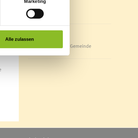
le
Marketing
Mediathek
News Archiv
Alle zulassen
Energieeffiziente Gemeinde
.
e