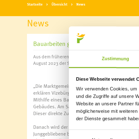
Startseite
Übersicht
News
News
Bauarbeiten gestartet
Aus dem früheren Skaterplatz hinterm Gemeindepark 
Zustimmung
August 2023 der Start zur Umgestaltung.
Diese Webseite verwendet 
„Die Marktgemeinde Frastanz errichtet direkt im 
Wir verwenden Cookies, um I
erklären Vizebürgermeisterin Mag. Michaela Gor
und die Zugriffe auf unsere 
Mithilfe eines Baggers entsteht derzeit eine Zufa
Website an unsere Partner fü
Gebäudes. Am Samina-Ufer werden Blocksteine ve
möglicherweise mit weiteren
Dieser direkte Zugang zum Wasser bietet speziell
der Dienste gesammelt habe
Danach wird der ehemalige Skaterplatz mit seinen
Junggebliebene bereits vor drei Jahren ein. Damal
Einwilligungsauswahl