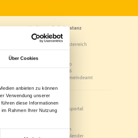
Marktgemeinde Frastanz
Sägenplatz 1
A-6820 Frastanz, Österreich
Lageplan
am 21.
Über Cookies
T
0043 5522 51534-0
F 0043 5522 51534-6
E-Mail an das Gemeindeamt
nen“,
 Medien anbieten zu können
ss.
hrer Verwendung unserer
Schnellzugriff
 führen diese Informationen
n.
Veröffentlichungsportal
ie im Rahmen Ihrer Nutzung
Blackout
Ortsplan
Bürgermeldungen
 Nach
Veranstaltungskalender