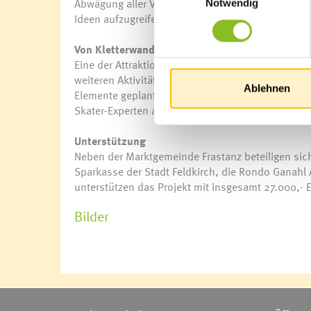
Abwägung aller Vorschläge, wurde Ing. Markus Bur
Notwendig
Ideen aufzugreifen, um ein breites Angebot zu sc
Von Kletterwand bis Funbox
Eine der Attraktionen bilden die Kletterwände, 
weiteren Aktivitäten laden die Outdoor-Fitnessg
Ablehnen
Elemente geplant. Wie die genau aussehen sollen
Skater-Experten abgeklärt. Geht alles nach Plan,
Unterstützung
Neben der Marktgemeinde Frastanz beteiligen si
Sparkasse der Stadt Feldkirch, die Rondo Ganahl 
unterstützen das Projekt mit insgesamt 27.000,- 
Bilder